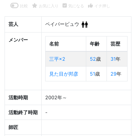
比較
お気に入り
気になる
イチ押し
芸人
ペイパービュウ
メンバー
名前
年齢
芸歴
三平×2
52
歳
31
年
見た目が邦彦
51
歳
29
年
活動時期
2002年～
活動終了時期
-
師匠