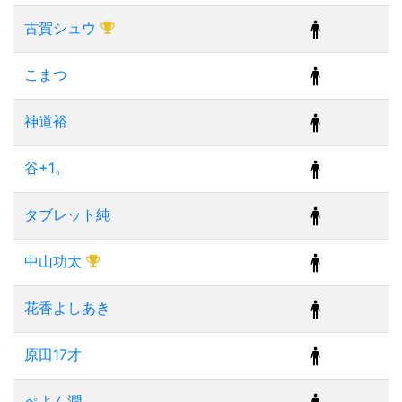
古賀シュウ
こまつ
神道裕
谷+1。
タブレット純
中山功太
花香よしあき
原田17才
ぺよん潤