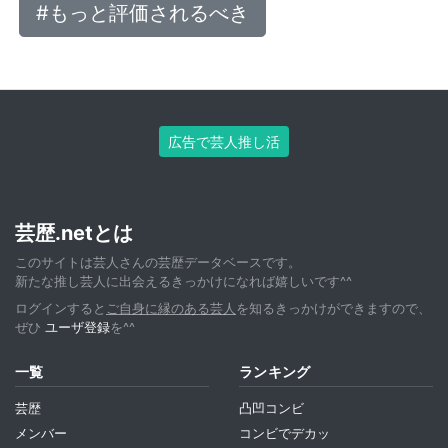
#もっと評価されるべき
広告で芸人推し活
芸歴.netとは
このサイトは芸人さんの芸歴データベースです。
新たな推し芸人に出会えるきっかけになれば嬉しいです^^
ログインすると
ご自身に縁のある芸人
を知るきっかけができますので、
ぜひ
ユーザ登録
を^^
一覧
ランキング
芸歴
凸凹コンビ
メンバー
コンビでデカッ