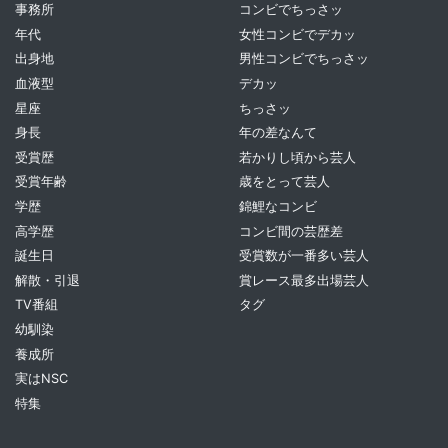
事務所
コンビでちっさッ
年代
女性コンビでデカッ
出身地
男性コンビでちっさッ
血液型
デカッ
星座
ちっさッ
身長
年の差なんて
受賞歴
若かりし頃から芸人
受賞年齢
歳をとって芸人
学歴
錦鯉なコンビ
高学歴
コンビ間の芸歴差
誕生日
受賞数が一番多い芸人
解散・引退
賞レース最多出場芸人
TV番組
タグ
幼馴染
養成所
実はNSC
特集