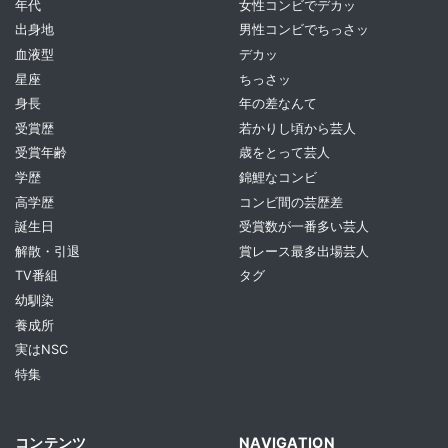
年代
女性コンビでデカッ
出身地
男性コンビでちっさッ
血液型
デカッ
星座
ちっさッ
身長
年の差なんて
受賞歴
若かりし頃から芸人
受賞年齢
歳をとって芸人
学歴
錦鯉なコンビ
高学歴
コンビ間の芸歴差
誕生日
受賞数が一番多い芸人
解散・引退
賞レース最多出場芸人
TV番組
タグ
幼馴染
養成所
実はNSC
特集
コンテンツ
NAVIGATION