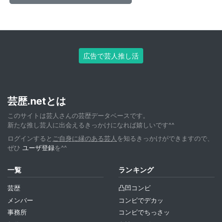
広告で芸人推し活
芸歴.netとは
このサイトは芸人さんの芸歴データベースです。
新たな推し芸人に出会えるきっかけになれば嬉しいです^^
ログインすると
ご自身に縁のある芸人
を知るきっかけができますので、
ぜひ
ユーザ登録
を^^
一覧
ランキング
芸歴
凸凹コンビ
メンバー
コンビでデカッ
事務所
コンビでちっさッ