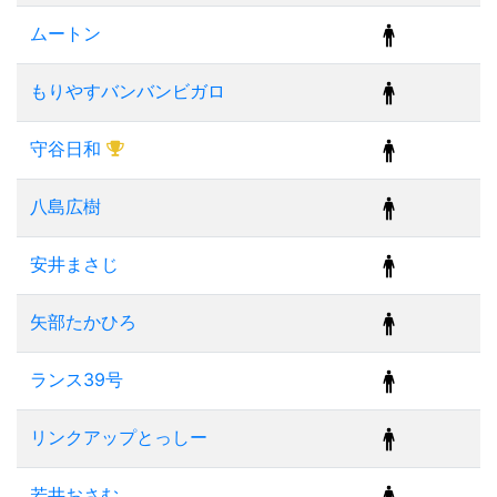
ムートン
もりやすバンバンビガロ
守谷日和
八島広樹
安井まさじ
矢部たかひろ
ランス39号
リンクアップとっしー
若井おさむ