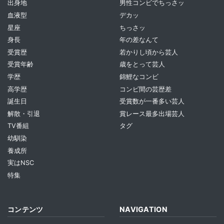
出身地
男性コンビでちっさッ
血液型
デカッ
星座
ちっさッ
身長
年の差なんて
受賞歴
若かりし頃から芸人
受賞年齢
歳をとって芸人
学歴
錦鯉なコンビ
高学歴
コンビ間の芸歴差
誕生日
受賞数が一番多い芸人
解散・引退
賞レース最多出場芸人
TV番組
タグ
幼馴染
養成所
実はNSC
特集
コンテンツ
NAVIGATION