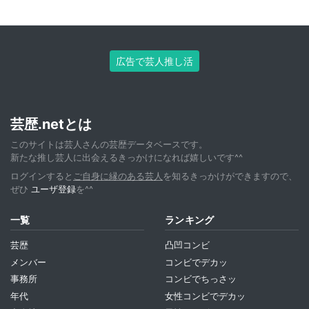
広告で芸人推し活
芸歴.netとは
このサイトは芸人さんの芸歴データベースです。
新たな推し芸人に出会えるきっかけになれば嬉しいです^^
ログインすると
ご自身に縁のある芸人
を知るきっかけができますので、
ぜひ
ユーザ登録
を^^
一覧
ランキング
芸歴
凸凹コンビ
メンバー
コンビでデカッ
事務所
コンビでちっさッ
年代
女性コンビでデカッ