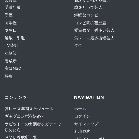
受賞年齢
歳をとって芸人
学歴
錦鯉なコンビ
高学歴
コンビ間の芸歴差
誕生日
受賞数が一番多い芸人
解散・引退
賞レース最多出場芸人
TV番組
タグ
幼馴染
養成所
実はNSC
特集
コンテンツ
NAVIGATION
賞レース年間スケジュール
ホーム
ギャグコンボを決めろ！
ログイン
ラビット！の出演者をガチャで
サインアップ
決めたら...
利用規約
お笑い養成所一覧