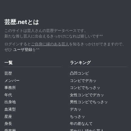
芸歴.netとは
このサイトは芸人さんの芸歴データベースです。
新たな推し芸人に出会えるきっかけになれば嬉しいです^^
ログインすると
ご自身に縁のある芸人
を知るきっかけができますので、
ぜひ
ユーザ登録
を^^
一覧
ランキング
芸歴
凸凹コンビ
メンバー
コンビでデカッ
事務所
コンビでちっさッ
年代
女性コンビでデカッ
出身地
男性コンビでちっさッ
血液型
デカッ
星座
ちっさッ
身長
年の差なんて
受賞歴
若かりし頃から芸人