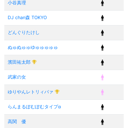
小谷真理
DJ chan森 TOKYO
どんぐりたけし
ぬゅぬゅゅゆゅゅゅゅゅ
濱田祐太郎
武家の女
ゆりやんレトリィバァ
らんまるぽむぽむタイプα
高関 優