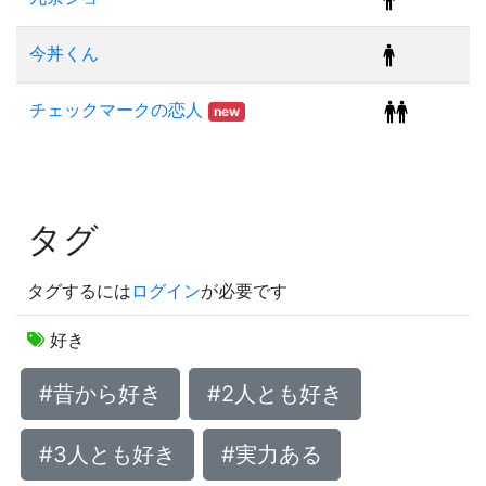
今丼くん
チェックマークの恋人
new
タグ
タグするには
ログイン
が必要です
好き
#昔から好き
#2人とも好き
#3人とも好き
#実力ある