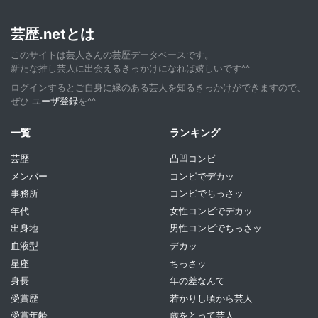
芸歴.netとは
このサイトは芸人さんの芸歴データベースです。
新たな推し芸人に出会えるきっかけになれば嬉しいです^^
ログインすると
ご自身に縁のある芸人
を知るきっかけができますので、
ぜひ
ユーザ登録
を^^
一覧
ランキング
芸歴
凸凹コンビ
メンバー
コンビでデカッ
事務所
コンビでちっさッ
年代
女性コンビでデカッ
出身地
男性コンビでちっさッ
血液型
デカッ
星座
ちっさッ
身長
年の差なんて
受賞歴
若かりし頃から芸人
受賞年齢
歳をとって芸人