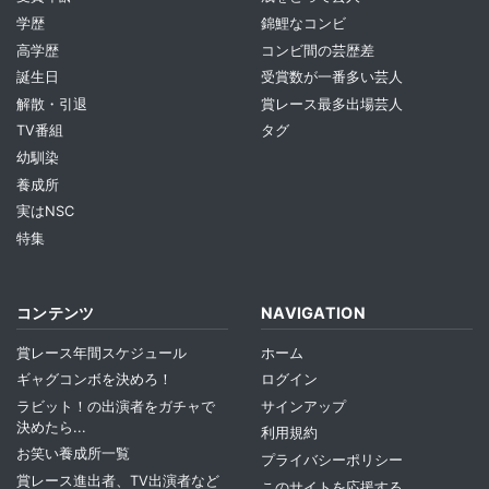
学歴
錦鯉なコンビ
高学歴
コンビ間の芸歴差
誕生日
受賞数が一番多い芸人
解散・引退
賞レース最多出場芸人
TV番組
タグ
幼馴染
養成所
実はNSC
特集
コンテンツ
NAVIGATION
賞レース年間スケジュール
ホーム
ギャグコンボを決めろ！
ログイン
ラビット！の出演者をガチャで
サインアップ
決めたら...
利用規約
お笑い養成所一覧
プライバシーポリシー
賞レース進出者、TV出演者など
このサイトを応援する