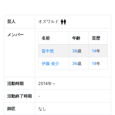
芸人
オズワルド
メンバー
名前
年齢
芸歴
畠中悠
38
歳
14
年
伊藤 俊介
36
歳
14
年
活動時期
2014年～
活動終了時期
-
師匠
なし