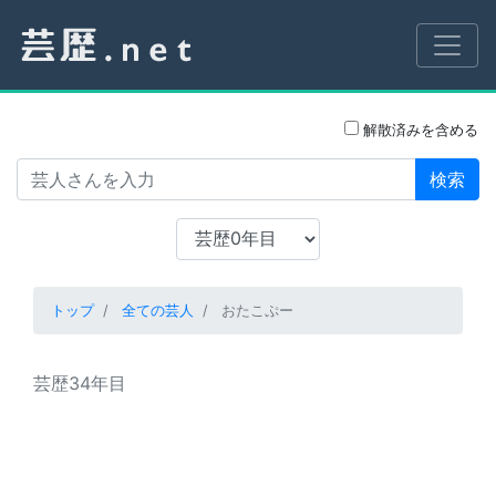
解散済みを含める
検索
トップ
全ての芸人
おたこぷー
芸歴34年目