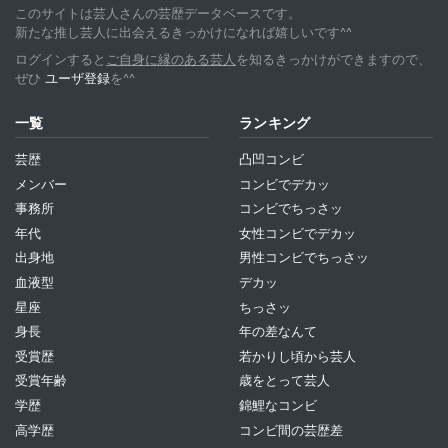
このサイトは芸人さんの芸歴データベースです。
新たな推し芸人に出会えるきっかけになれば嬉しいです^^
ログインすると
ご自身に縁のある芸人
を知るきっかけができますので、
ぜひ
ユーザ登録
を^^
一覧
ランキング
芸歴
凸凹コンビ
メンバー
コンビでデカッ
事務所
コンビでちっさッ
年代
女性コンビでデカッ
出身地
男性コンビでちっさッ
血液型
デカッ
星座
ちっさッ
身長
年の差なんて
受賞歴
若かりし頃から芸人
受賞年齢
歳をとって芸人
学歴
錦鯉なコンビ
高学歴
コンビ間の芸歴差