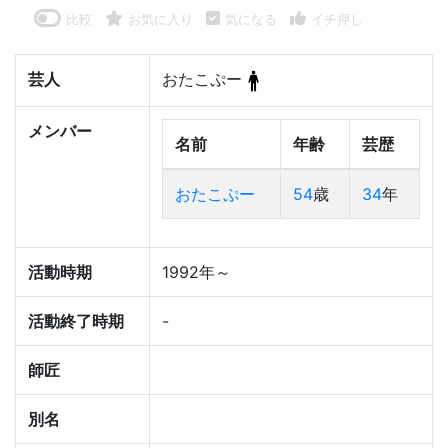
比較
お気に入り
気になる
イチ押し
芸人
おたこぷー
メンバー
名前
年齢
芸歴
おたこぷー
54
歳
34
年
活動時期
1992年～
活動終了時期
-
師匠
別名