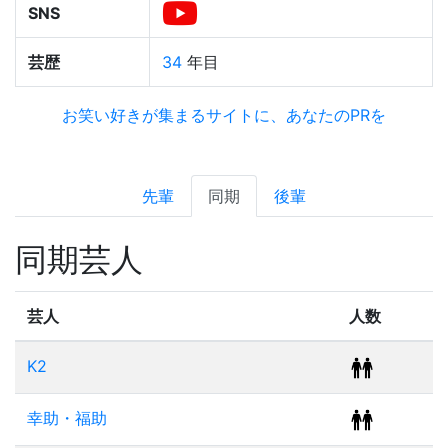
SNS
芸歴
34
年目
お笑い好きが集まるサイトに、あなたのPRを
先輩
同期
後輩
同期芸人
芸人
人数
K2
幸助・福助