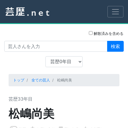
解散済みを含める
検索
トップ
全ての芸人
松嶋尚美
芸歴33年目
松嶋尚美