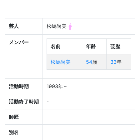
芸人
松嶋尚美
メンバー
名前
年齢
芸歴
松嶋尚美
54
歳
33
年
活動時期
1993年～
活動終了時期
-
師匠
別名