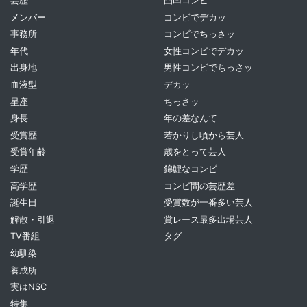
芸歴
凸凹コンビ
メンバー
コンビでデカッ
事務所
コンビでちっさッ
年代
女性コンビでデカッ
出身地
男性コンビでちっさッ
血液型
デカッ
星座
ちっさッ
身長
年の差なんて
受賞歴
若かりし頃から芸人
受賞年齢
歳をとって芸人
学歴
錦鯉なコンビ
高学歴
コンビ間の芸歴差
誕生日
受賞数が一番多い芸人
解散・引退
賞レース最多出場芸人
TV番組
タグ
幼馴染
養成所
実はNSC
特集