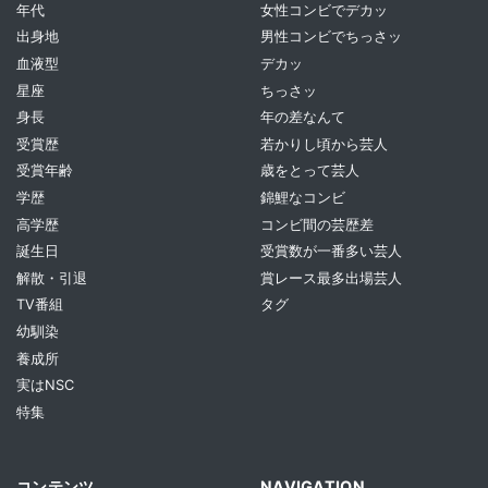
年代
女性コンビでデカッ
出身地
男性コンビでちっさッ
血液型
デカッ
星座
ちっさッ
身長
年の差なんて
受賞歴
若かりし頃から芸人
受賞年齢
歳をとって芸人
学歴
錦鯉なコンビ
高学歴
コンビ間の芸歴差
誕生日
受賞数が一番多い芸人
解散・引退
賞レース最多出場芸人
TV番組
タグ
幼馴染
養成所
実はNSC
特集
コンテンツ
NAVIGATION