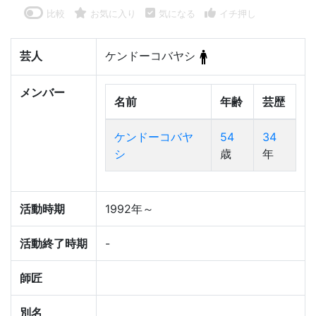
比較
お気に入り
気になる
イチ押し
芸人
ケンドーコバヤシ
メンバー
名前
年齢
芸歴
ケンドーコバヤ
54
34
シ
歳
年
活動時期
1992年～
活動終了時期
-
師匠
別名