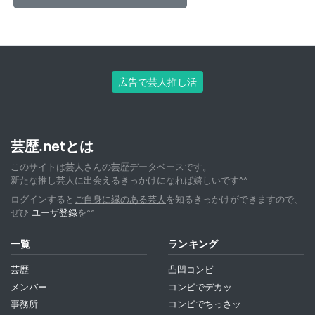
広告で芸人推し活
芸歴.netとは
このサイトは芸人さんの芸歴データベースです。
新たな推し芸人に出会えるきっかけになれば嬉しいです^^
ログインすると
ご自身に縁のある芸人
を知るきっかけができますので、
ぜひ
ユーザ登録
を^^
一覧
ランキング
芸歴
凸凹コンビ
メンバー
コンビでデカッ
事務所
コンビでちっさッ