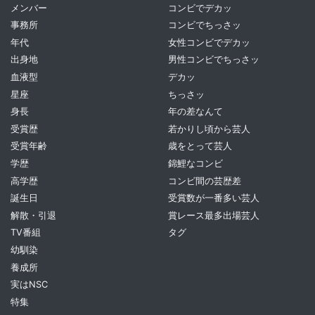
メンバー
コンビでデカッ
事務所
コンビでちっさッ
年代
女性コンビでデカッ
出身地
男性コンビでちっさッ
血液型
デカッ
星座
ちっさッ
身長
年の差なんて
受賞歴
若かりし頃から芸人
受賞年齢
歳をとって芸人
学歴
錦鯉なコンビ
高学歴
コンビ間の芸歴差
誕生日
受賞数が一番多い芸人
解散・引退
賞レース最多出場芸人
TV番組
タグ
幼馴染
養成所
実はNSC
特集