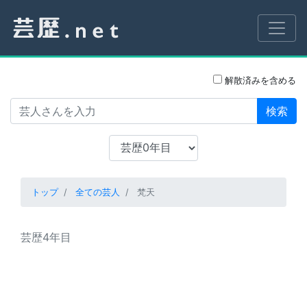
解散済みを含める
検索
トップ
全ての芸人
梵天
芸歴4年目