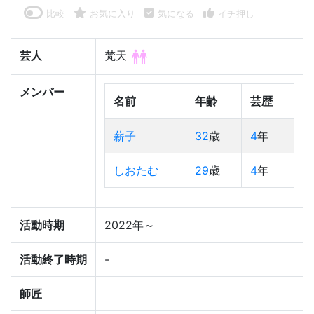
比較
お気に入り
気になる
イチ押し
芸人
梵天
メンバー
名前
年齢
芸歴
薪子
32
歳
4
年
しおたむ
29
歳
4
年
活動時期
2022年～
活動終了時期
-
師匠