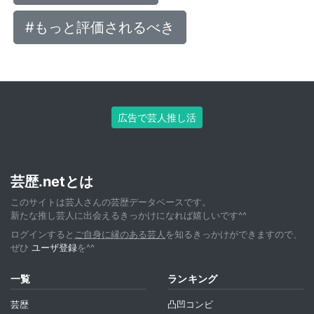
#もっと評価されるべき
広告で芸人推し活
芸歴.netとは
このサイトは芸人さんの芸歴データベースです。
新たな推し芸人に出会えるきっかけになれば嬉しいです^^
ログインすると
ご自身に縁のある芸人
を知るきっかけができますので、
ぜひ
ユーザ登録
を^^
一覧
ランキング
芸歴
凸凹コンビ