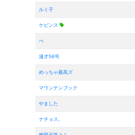
ルミ子
ケビンス
ぺ
漫才56号
めっちゃ最高ズ
マウンテンブック
やました
ナチョス。
梅田元気よく