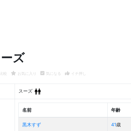
スーズ
比較
お気に入り
気になる
イチ押し
スーズ
名前
年齢
黒木すず
41
歳