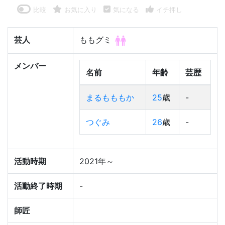
比較
お気に入り
気になる
イチ押し
芸人
ももグミ
メンバー
名前
年齢
芸歴
まるもももか
25
歳
-
つぐみ
26
歳
-
活動時期
2021年～
活動終了時期
-
師匠