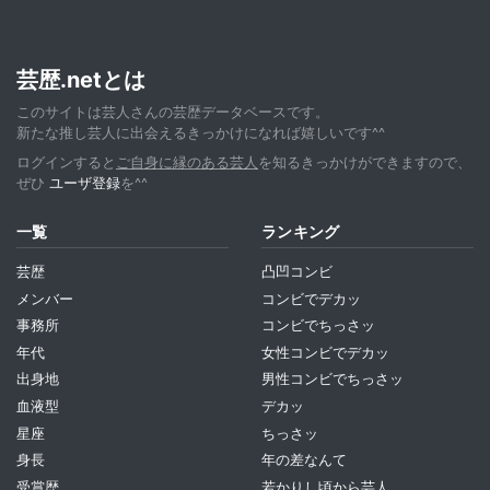
芸歴.netとは
このサイトは芸人さんの芸歴データベースです。
新たな推し芸人に出会えるきっかけになれば嬉しいです^^
ログインすると
ご自身に縁のある芸人
を知るきっかけができますので、
ぜひ
ユーザ登録
を^^
一覧
ランキング
芸歴
凸凹コンビ
メンバー
コンビでデカッ
事務所
コンビでちっさッ
年代
女性コンビでデカッ
出身地
男性コンビでちっさッ
血液型
デカッ
星座
ちっさッ
身長
年の差なんて
受賞歴
若かりし頃から芸人