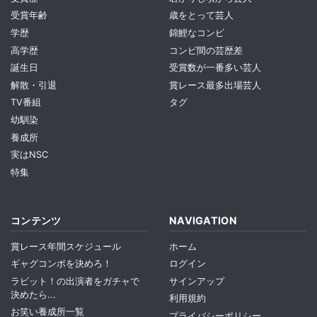
受賞年齢
歳をとって芸人
学歴
錦鯉なコンビ
高学歴
コンビ間の芸歴差
誕生日
受賞数が一番多い芸人
解散・引退
賞レース最多出場芸人
TV番組
タグ
幼馴染
養成所
実はNSC
特集
コンテンツ
NAVIGATION
賞レース年間スケジュール
ホーム
ギャグコンボを決めろ！
ログイン
ラビット！の出演者をガチャで
サインアップ
決めたら...
利用規約
お笑い養成所一覧
プライバシーポリシー