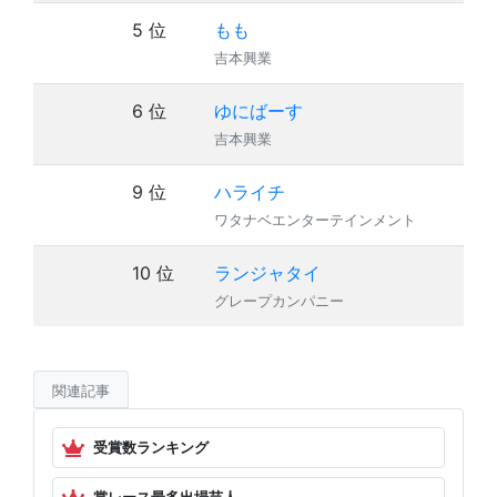
5 位
もも
4
吉本興業
6 位
ゆにばーす
8
吉本興業
9 位
ハライチ
16
ワタナベエンターテインメント
10 位
ランジャタイ
14
グレープカンパニー
関連記事
受賞数ランキング