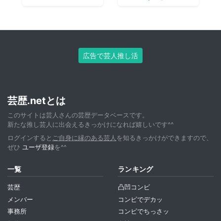
広告で芸人推し活
芸歴.netとは
このサイトは芸人さんの芸歴データベースです。
新たな推し芸人に出会えるきっかけになれば嬉しいです^^
ログインすると
ご自身に縁のある芸人
を知るきっかけができますので、
ぜひ
ユーザ登録
を^^
一覧
ランキング
芸歴
凸凹コンビ
メンバー
コンビでデカッ
事務所
コンビでちっさッ