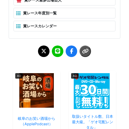
賞レース最多出場芸人
賞レース年度別一覧
賞レースカレンダー
AD
AD
取扱いタイトル数、日本
岐阜のお笑い酒場から
最大級。「ゲオ宅配レン
（ApplePodcast）
タル」