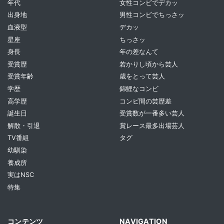
年代
女性コンビでデカッ
出身地
男性コンビでちっさッ
血液型
デカッ
星座
ちっさッ
身長
年の差なんて
受賞歴
若かりし頃から芸人
受賞年齢
歳をとって芸人
学歴
錦鯉なコンビ
高学歴
コンビ間の芸歴差
誕生日
受賞数が一番多い芸人
解散・引退
賞レース最多出場芸人
TV番組
タグ
幼馴染
養成所
実はNSC
特集
コンテンツ
NAVIGATION