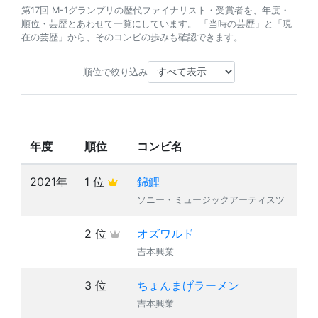
第17回 M-1グランプリの歴代ファイナリスト・受賞者を、年度・
順位・芸歴とあわせて一覧にしています。 「当時の芸歴」と「現
在の芸歴」から、そのコンビの歩みも確認できます。
順位で絞り込み
当
の
年度
順位
コンビ名
歴
2021年
1 位
錦鯉
9
ソニー・ミュージックアーティスツ
2 位
オズワルド
7
吉本興業
3 位
ちょんまげラーメン
12
吉本興業