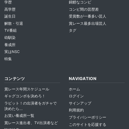
学歴
錦鯉なコンビ
高学歴
コンビ間の芸歴差
誕生日
受賞数が一番多い芸人
解散・引退
賞レース最多出場芸人
TV番組
タグ
幼馴染
養成所
実はNSC
特集
コンテンツ
NAVIGATION
賞レース年間スケジュール
ホーム
ギャグコンボを決めろ！
ログイン
ラビット！の出演者をガチャで
サインアップ
決めたら...
利用規約
お笑い養成所一覧
プライバシーポリシー
賞レース進出者、TV出演者など
このサイトを応援する