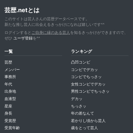
芸歴.netとは
このサイトは芸人さんの芸歴データベースです。
新たな推し芸人に出会えるきっかけになれば嬉しいです^^
ログインすると
ご自身に縁のある芸人
を知るきっかけができますので、
ぜひ
ユーザ登録
を^^
一覧
ランキング
芸歴
凸凹コンビ
メンバー
コンビでデカッ
事務所
コンビでちっさッ
年代
女性コンビでデカッ
出身地
男性コンビでちっさッ
血液型
デカッ
星座
ちっさッ
身長
年の差なんて
受賞歴
若かりし頃から芸人
受賞年齢
歳をとって芸人