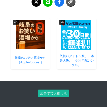
AD
AD
取扱いタイトル数、日本
岐阜のお笑い酒場から
最大級。「ゲオ宅配レン
（ApplePodcast）
タル」
広告で芸人推し活