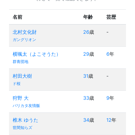
名前
年齢
芸歴
北村文化財
26
歳
-
ガングリオン
横颯太（よこそうた）
29
歳
6
年
群青団地
村田大樹
31
歳
-
ド桜
狩野 大
33
歳
9
年
バリカタ友情飯
椎木 ゆうた
34
歳
12
年
世間知らズ