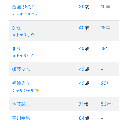
西園 ひろむ
39
歳
19
年
マスオチョップ
かな
40
歳
18
年
☆まかりな☆
まり
40
歳
18
年
☆まかりな☆
須藤ジム
42
歳
-
福徳秀介
42
歳
23
年
ジャルジャル
佐藤武志
71
歳
53
年
平川幸男
84
歳
-