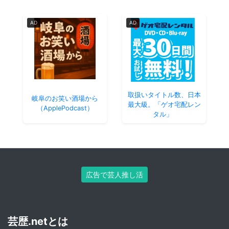
AD
AD
取扱いタイトル数、日本
岐阜のお笑い酒場から
最大級。「ゲオ宅配レン
（ApplePodcast）
タル」
広告で芸人推し活
芸歴.netとは