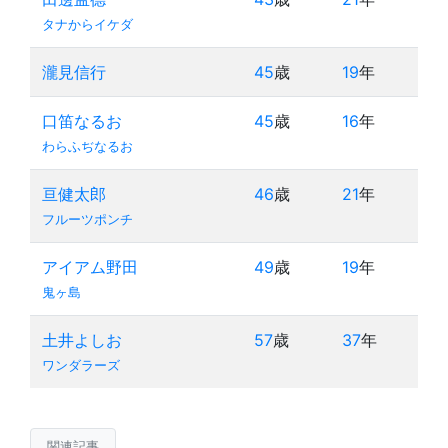
タナからイケダ
瀧見信行
45
歳
19
年
口笛なるお
45
歳
16
年
わらふぢなるお
亘健太郎
46
歳
21
年
フルーツポンチ
アイアム野田
49
歳
19
年
鬼ヶ島
土井よしお
57
歳
37
年
ワンダラーズ
関連記事