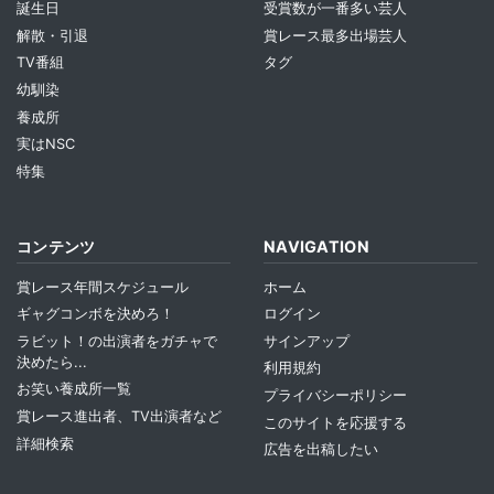
誕生日
受賞数が一番多い芸人
解散・引退
賞レース最多出場芸人
TV番組
タグ
幼馴染
養成所
実はNSC
特集
コンテンツ
NAVIGATION
賞レース年間スケジュール
ホーム
ギャグコンボを決めろ！
ログイン
ラビット！の出演者をガチャで
サインアップ
決めたら...
利用規約
お笑い養成所一覧
プライバシーポリシー
賞レース進出者、TV出演者など
このサイトを応援する
詳細検索
広告を出稿したい