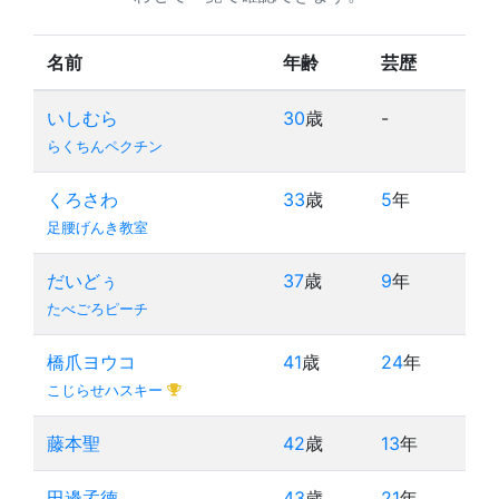
名前
年齢
芸歴
いしむら
30
歳
-
らくちんペクチン
くろさわ
33
歳
5
年
足腰げんき教室
だいどぅ
37
歳
9
年
たべごろピーチ
橋爪ヨウコ
41
歳
24
年
こじらせハスキー
藤本聖
42
歳
13
年
田邊孟德
43
歳
21
年