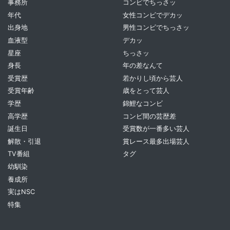
事務所
コンビでちっさッ
年代
女性コンビでデカッ
出身地
男性コンビでちっさッ
血液型
デカッ
星座
ちっさッ
身長
年の差なんて
受賞歴
若かりし頃から芸人
受賞年齢
歳をとって芸人
学歴
錦鯉なコンビ
高学歴
コンビ間の芸歴差
誕生日
受賞数が一番多い芸人
解散・引退
賞レース最多出場芸人
TV番組
タグ
幼馴染
養成所
実はNSC
特集