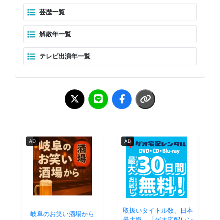
芸歴一覧
解散年一覧
テレビ出演年一覧
AD
AD
取扱いタイトル数、日本
岐阜のお笑い酒場から
最大級。「ゲオ宅配レン