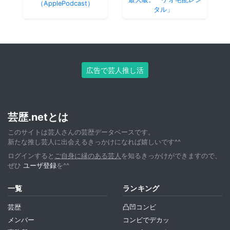
（ApplePodcast）
タル」
広告で芸人推し活
芸歴.netとは
このサイトは芸人さんの芸歴データベースです。
新たな推し芸人に出会えるきっかけになれば嬉しいです^^
ログインすると
ご自身に縁のある芸人
を知るきっかけができますので、
ぜひ
ユーザ登録
を^^
一覧
ランキング
芸歴
凸凹コンビ
メンバー
コンビでデカッ