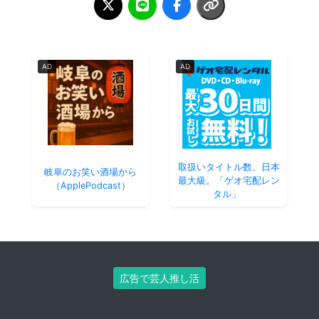
AD
AD
取扱いタイトル数、日本
岐阜のお笑い酒場から
最大級。「ゲオ宅配レン
（ApplePodcast）
タル」
広告で芸人推し活