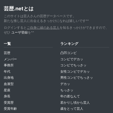
芸歴.netとは
このサイトは芸人さんの芸歴データベースです。
新たな推し芸人に出会えるきっかけになれば嬉しいです^^
ログインすると
ご自身に縁のある芸人
を知るきっかけができますので、
ぜひ
ユーザ登録
を^^
一覧
ランキング
芸歴
凸凹コンビ
メンバー
コンビでデカッ
事務所
コンビでちっさッ
年代
女性コンビでデカッ
出身地
男性コンビでちっさッ
血液型
デカッ
星座
ちっさッ
身長
年の差なんて
受賞歴
若かりし頃から芸人
受賞年齢
歳をとって芸人