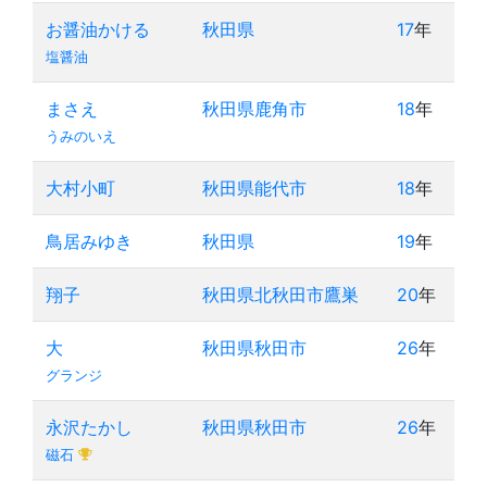
お醤油かける
秋田県
17
年
塩醤油
まさえ
秋田県鹿角市
18
年
うみのいえ
大村小町
秋田県能代市
18
年
鳥居みゆき
秋田県
19
年
翔子
秋田県北秋田市鷹巣
20
年
大
秋田県秋田市
26
年
グランジ
永沢たかし
秋田県秋田市
26
年
磁石