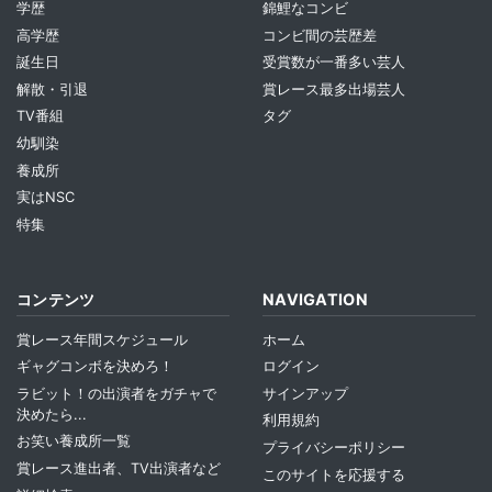
学歴
錦鯉なコンビ
高学歴
コンビ間の芸歴差
誕生日
受賞数が一番多い芸人
解散・引退
賞レース最多出場芸人
TV番組
タグ
幼馴染
養成所
実はNSC
特集
コンテンツ
NAVIGATION
賞レース年間スケジュール
ホーム
ギャグコンボを決めろ！
ログイン
ラビット！の出演者をガチャで
サインアップ
決めたら...
利用規約
お笑い養成所一覧
プライバシーポリシー
賞レース進出者、TV出演者など
このサイトを応援する