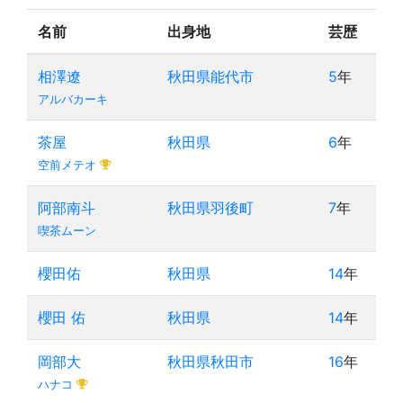
名前
出身地
芸歴
相澤遼
秋田県能代市
5
年
アルバカーキ
茶屋
秋田県
6
年
空前メテオ
阿部南斗
秋田県羽後町
7
年
喫茶ムーン
櫻田佑
秋田県
14
年
櫻田 佑
秋田県
14
年
岡部大
秋田県秋田市
16
年
ハナコ