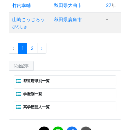
竹内幸輔
秋田県大曲市
27
年
山崎こうじろう
秋田県鹿角市
-
ぴろしき
‹
1
2
›
関連記事
都道府県別一覧
学歴別一覧
高学歴芸人一覧