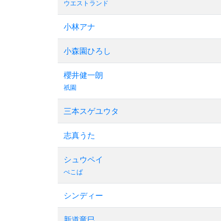
ウエストランド
小林アナ
小森園ひろし
櫻井健一朗
祇園
三本スゲユウタ
志真うた
シュウペイ
ぺこぱ
シンディー
新道竜巳