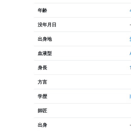
年齢
没年月日
出身地
血液型
身長
方言
学歴
師匠
出身