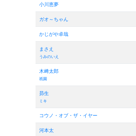
小川恵夢
ガオ～ちゃん
かじがや卓哉
まさえ
うみのいえ
木﨑太郎
祇園
昴生
ミキ
コウノ・オブ・ザ・イヤー
河本太