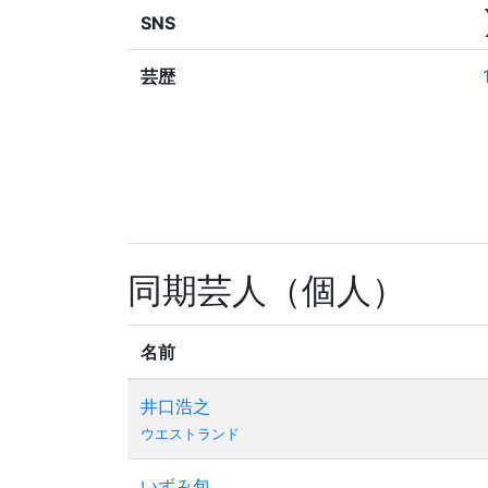
SNS
芸歴
同期芸人（個人）
名前
井口浩之
ウエストランド
いずみ包