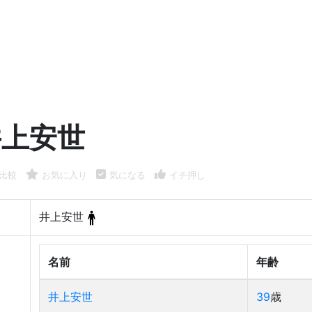
井上安世
比較
お気に入り
気になる
イチ押し
井上安世
名前
年齢
井上安世
39
歳