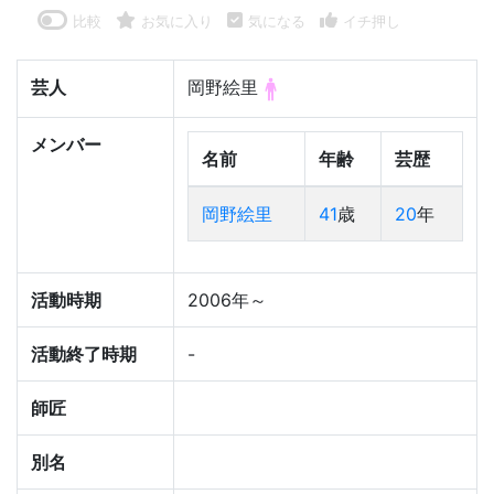
比較
お気に入り
気になる
イチ押し
芸人
岡野絵里
メンバー
名前
年齢
芸歴
岡野絵里
41
歳
20
年
活動時期
2006年～
活動終了時期
-
師匠
別名