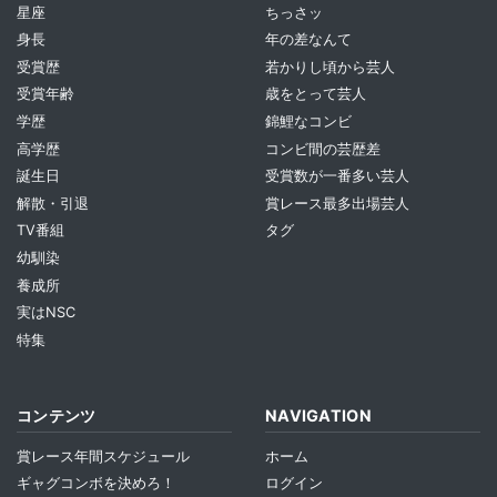
星座
ちっさッ
身長
年の差なんて
受賞歴
若かりし頃から芸人
受賞年齢
歳をとって芸人
学歴
錦鯉なコンビ
高学歴
コンビ間の芸歴差
誕生日
受賞数が一番多い芸人
解散・引退
賞レース最多出場芸人
TV番組
タグ
幼馴染
養成所
実はNSC
特集
コンテンツ
NAVIGATION
賞レース年間スケジュール
ホーム
ギャグコンボを決めろ！
ログイン