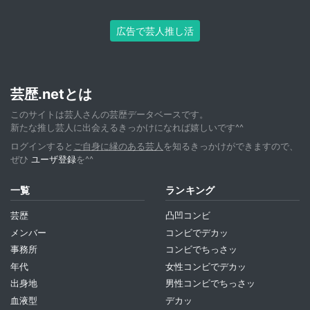
広告で芸人推し活
芸歴.netとは
このサイトは芸人さんの芸歴データベースです。
新たな推し芸人に出会えるきっかけになれば嬉しいです^^
ログインすると
ご自身に縁のある芸人
を知るきっかけができますので、
ぜひ
ユーザ登録
を^^
一覧
ランキング
芸歴
凸凹コンビ
メンバー
コンビでデカッ
事務所
コンビでちっさッ
年代
女性コンビでデカッ
出身地
男性コンビでちっさッ
血液型
デカッ