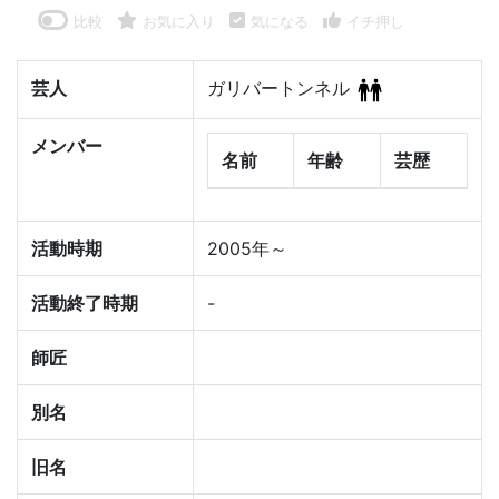
比較
お気に入り
気になる
イチ押し
芸人
ガリバートンネル
メンバー
名前
年齢
芸歴
活動時期
2005年～
活動終了時期
-
師匠
別名
旧名