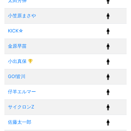
太田芳伸
小笠原まさや
KICK☆
金原早苗
小出真保
GO!皆川
仔羊エルマー
サイクロンZ
佐藤太一郎