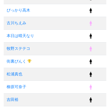
ぴっかり高木
古川ちえみ
本日は晴天なり
牧野ステテコ
街裏ぴんく
松浦真也
柳原可奈子
吉田裕