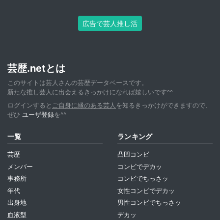
広告で芸人推し活
芸歴.netとは
このサイトは芸人さんの芸歴データベースです。
新たな推し芸人に出会えるきっかけになれば嬉しいです^^
ログインすると
ご自身に縁のある芸人
を知るきっかけができますので、
ぜひ
ユーザ登録
を^^
一覧
ランキング
芸歴
凸凹コンビ
メンバー
コンビでデカッ
事務所
コンビでちっさッ
年代
女性コンビでデカッ
出身地
男性コンビでちっさッ
血液型
デカッ