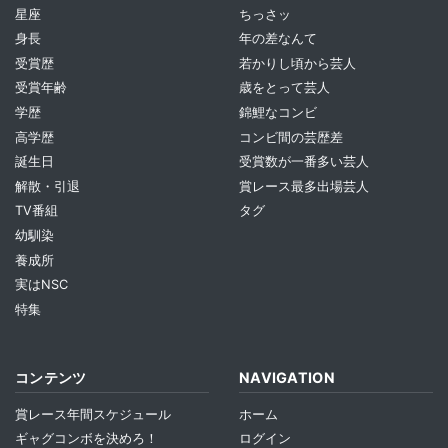
星座
ちっさッ
身長
年の差なんて
受賞歴
若かりし頃から芸人
受賞年齢
歳をとって芸人
学歴
錦鯉なコンビ
高学歴
コンビ間の芸歴差
誕生日
受賞数が一番多い芸人
解散・引退
賞レース最多出場芸人
TV番組
タグ
幼馴染
養成所
実はNSC
特集
コンテンツ
NAVIGATION
賞レース年間スケジュール
ホーム
ギャグコンボを決めろ！
ログイン