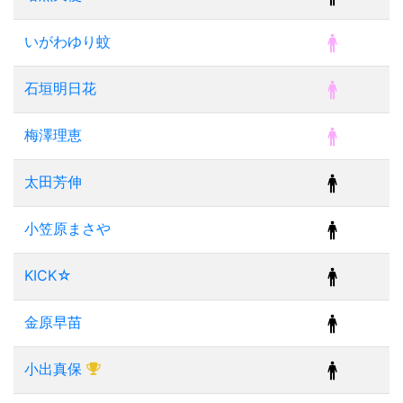
いがわゆり蚊
石垣明日花
梅澤理恵
太田芳伸
小笠原まさや
KICK☆
金原早苗
小出真保