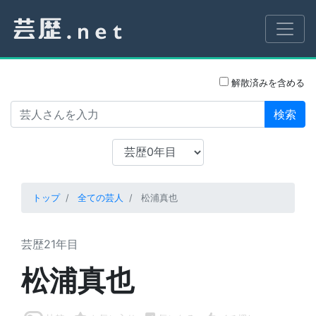
解散済みを含める
検索
トップ
全ての芸人
松浦真也
芸歴21年目
松浦真也