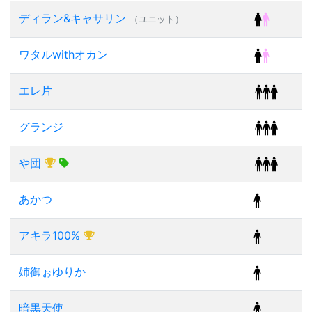
ディラン&キャサリン
（ユニット）
ワタルwithオカン
エレ片
グランジ
や団
あかつ
アキラ100%
姉御ぉゆりか
暗黒天使