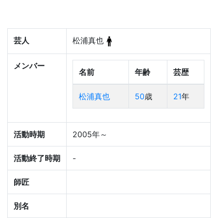
芸人
松浦真也
メンバー
名前
年齢
芸歴
松浦真也
50
歳
21
年
活動時期
2005年～
活動終了時期
-
師匠
別名