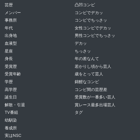
芸歴
凸凹コンビ
メンバー
コンビでデカッ
事務所
コンビでちっさッ
年代
女性コンビでデカッ
出身地
男性コンビでちっさッ
血液型
デカッ
星座
ちっさッ
身長
年の差なんて
受賞歴
若かりし頃から芸人
受賞年齢
歳をとって芸人
学歴
錦鯉なコンビ
高学歴
コンビ間の芸歴差
誕生日
受賞数が一番多い芸人
解散・引退
賞レース最多出場芸人
TV番組
タグ
幼馴染
養成所
実はNSC