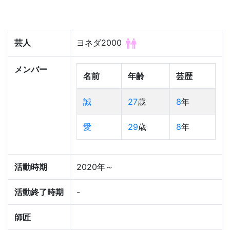
芸人
ヨネダ2000
メンバー
名前
年齢
芸歴
誠
27
歳
8
年
愛
29
歳
8
年
活動時期
2020年～
活動終了時期
-
師匠