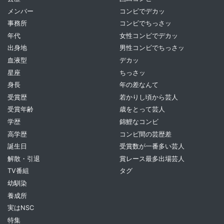
メンバー
コンビでデカッ
事務所
コンビでちっさッ
年代
女性コンビでデカッ
出身地
男性コンビでちっさッ
血液型
デカッ
星座
ちっさッ
身長
年の差なんて
受賞歴
若かりし頃から芸人
受賞年齢
歳をとって芸人
学歴
錦鯉なコンビ
高学歴
コンビ間の芸歴差
誕生日
受賞数が一番多い芸人
解散・引退
賞レース最多出場芸人
TV番組
タグ
幼馴染
養成所
実はNSC
特集