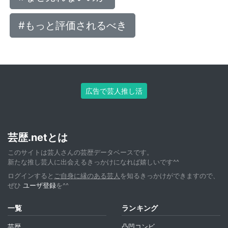
#もっと評価されるべき
広告で芸人推し活
芸歴.netとは
このサイトは芸人さんの芸歴データベースです。
新たな推し芸人に出会えるきっかけになれば嬉しいです^^
ログインすると
ご自身に縁のある芸人
を知るきっかけができますので、
ぜひ
ユーザ登録
を^^
一覧
ランキング
芸歴
凸凹コンビ