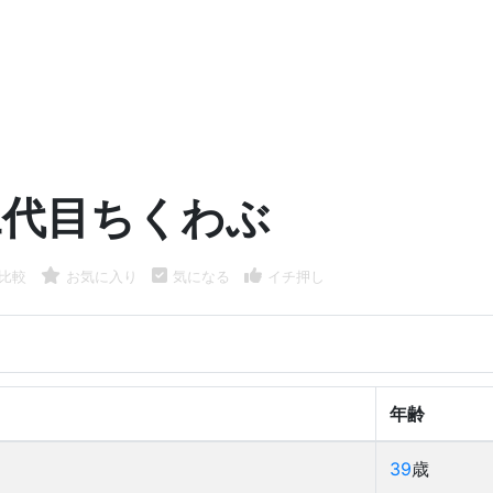
二代目ちくわぶ
比較
お気に入り
気になる
イチ押し
年齢
39
歳