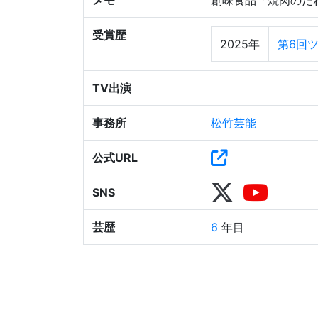
メモ
創味食品「焼肉のた
受賞歴
2025年
第6回
TV出演
事務所
松竹芸能
公式URL
SNS
芸歴
6
年目