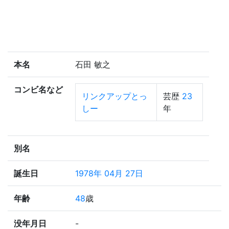
本名
石田 敏之
コンビ名など
リンクアップとっ
芸歴
23
しー
年
別名
誕生日
1978年 04月 27日
年齢
48
歳
没年月日
-