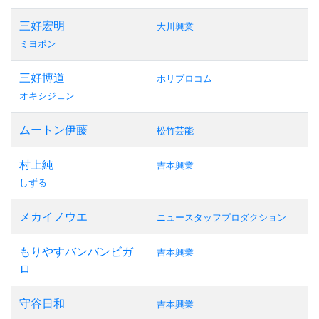
三好宏明
大川興業
ミヨポン
三好博道
ホリプロコム
オキシジェン
ムートン伊藤
松竹芸能
村上純
吉本興業
しずる
メカイノウエ
ニュースタッフプロダクション
もりやすバンバンビガ
吉本興業
ロ
守谷日和
吉本興業