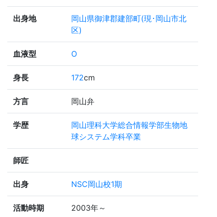
出身地
岡山県御津郡建部町(現･岡山市北
区)
血液型
O
身長
172
cm
方言
岡山弁
学歴
岡山理科大学総合情報学部生物地
球システム学科卒業
師匠
出身
NSC岡山校1期
活動時期
2003年～