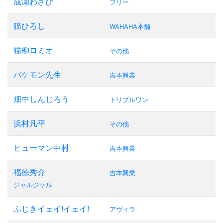
成瀬わさび
フリー
猫ひろし
WAHAHA本舗
猫柳ロミオ
その他
バケモン先生
吉本興業
畑中しんじろう
トリプルワン
浜村凡平
その他
ヒューマン中村
吉本興業
福徳秀介
吉本興業
ジャルジャル
ふじきイェイ!イェイ!
アヴィラ