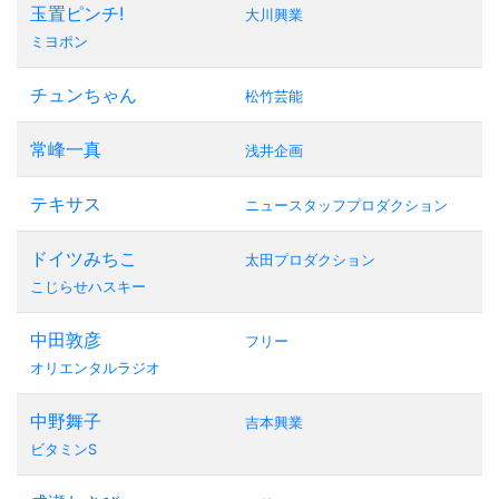
玉置ピンチ!
大川興業
ミヨポン
チュンちゃん
松竹芸能
常峰一真
浅井企画
テキサス
ニュースタッフプロダクション
ドイツみちこ
太田プロダクション
こじらせハスキー
中田敦彦
フリー
オリエンタルラジオ
中野舞子
吉本興業
ビタミンS