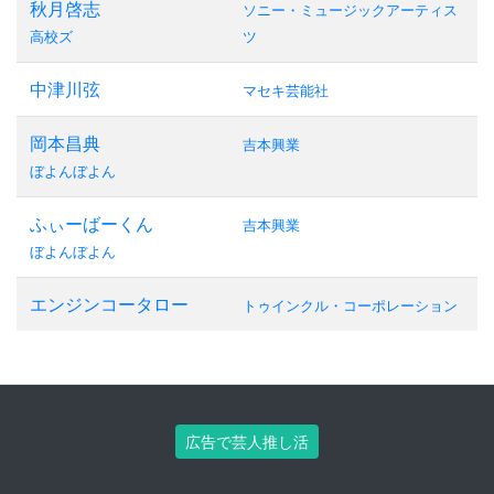
秋月啓志
ソニー・ミュージックアーティス
高校ズ
ツ
中津川弦
マセキ芸能社
岡本昌典
吉本興業
ぼよんぼよん
ふぃーばーくん
吉本興業
ぼよんぼよん
エンジンコータロー
トゥインクル・コーポレーション
広告で芸人推し活