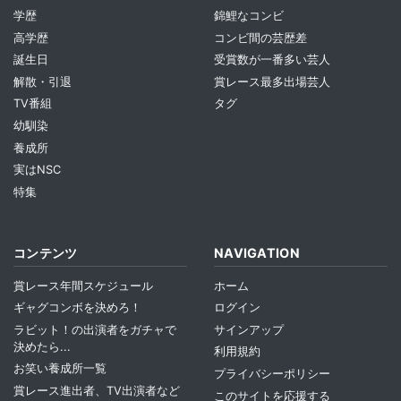
学歴
錦鯉なコンビ
高学歴
コンビ間の芸歴差
誕生日
受賞数が一番多い芸人
解散・引退
賞レース最多出場芸人
TV番組
タグ
幼馴染
養成所
実はNSC
特集
コンテンツ
NAVIGATION
賞レース年間スケジュール
ホーム
ギャグコンボを決めろ！
ログイン
ラビット！の出演者をガチャで
サインアップ
決めたら...
利用規約
お笑い養成所一覧
プライバシーポリシー
賞レース進出者、TV出演者など
このサイトを応援する