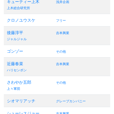
キューティー上木
浅井企画
上木総合研究所
クロノユウスケ
フリー
後藤淳平
吉本興業
ジャルジャル
ゴンゾー
その他
近藤春菜
吉本興業
ハリセンボン
さわやか五郎
その他
上々軍団
シオマリアッチ
グレープカンパニー
シューレスジョー
吉本興業