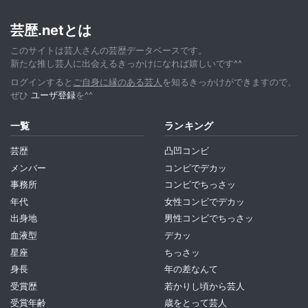
芸歴.netとは
このサイトは芸人さんの芸歴データベースです。
新たな推し芸人に出会えるきっかけになれば嬉しいです^^
ログインすると
ご自身に縁のある芸人
を知るきっかけができますので、
ぜひ
ユーザ登録
を^^
一覧
ランキング
芸歴
凸凹コンビ
メンバー
コンビでデカッ
事務所
コンビでちっさッ
年代
女性コンビでデカッ
出身地
男性コンビでちっさッ
血液型
デカッ
星座
ちっさッ
身長
年の差なんて
受賞歴
若かりし頃から芸人
受賞年齢
歳をとって芸人