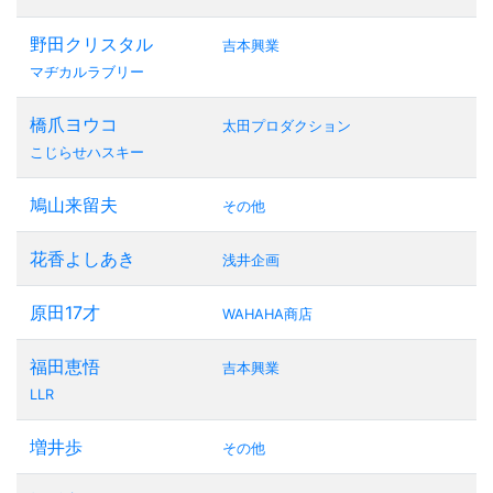
野田クリスタル
吉本興業
マヂカルラブリー
橋爪ヨウコ
太田プロダクション
こじらせハスキー
鳩山来留夫
その他
花香よしあき
浅井企画
原田17才
WAHAHA商店
福田恵悟
吉本興業
LLR
増井歩
その他