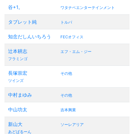
谷+1。
ワタナベエンターテインメント
タブレット純
トルパ
知念だしんいちろう
FECオフィス
辻本耕志
エフ・エム・ジー
フラミンゴ
長塚崇宏
その他
ツインズ
中村まゆみ
その他
中山功太
吉本興業
新山大
ソーレアリア
あどばるーん