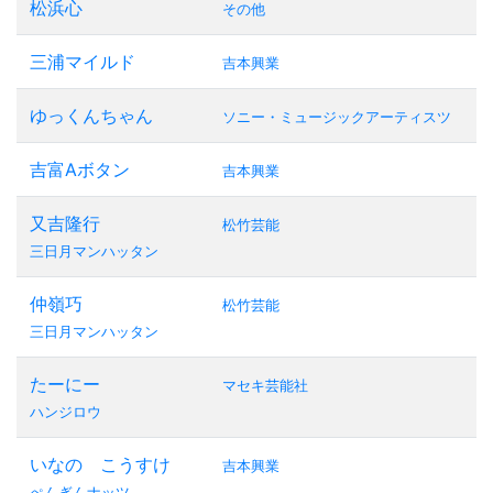
松浜心
その他
三浦マイルド
吉本興業
ゆっくんちゃん
ソニー・ミュージックアーティスツ
吉富Aボタン
吉本興業
又吉隆行
松竹芸能
三日月マンハッタン
仲嶺巧
松竹芸能
三日月マンハッタン
たーにー
マセキ芸能社
ハンジロウ
いなの こうすけ
吉本興業
ぺんぎんナッツ