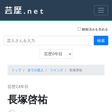
解散済みを含める
検索
トップ
全ての芸人
ツインズ
長塚啓祐
芸歴24年目
長塚啓祐