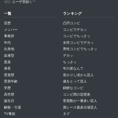
ぜひ
ユーザ登録
を^^
一覧
ランキング
芸歴
凸凹コンビ
メンバー
コンビでデカッ
事務所
コンビでちっさッ
年代
女性コンビでデカッ
出身地
男性コンビでちっさッ
血液型
デカッ
星座
ちっさッ
身長
年の差なんて
受賞歴
若かりし頃から芸人
受賞年齢
歳をとって芸人
学歴
錦鯉なコンビ
高学歴
コンビ間の芸歴差
誕生日
受賞数が一番多い芸人
解散・引退
賞レース最多出場芸人
TV番組
タグ