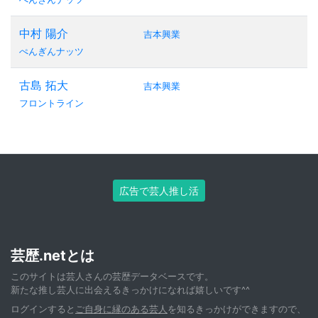
中村 陽介
吉本興業
ぺんぎんナッツ
古島 拓大
吉本興業
フロントライン
広告で芸人推し活
芸歴.netとは
このサイトは芸人さんの芸歴データベースです。
新たな推し芸人に出会えるきっかけになれば嬉しいです^^
ログインすると
ご自身に縁のある芸人
を知るきっかけができますので、