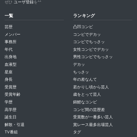
ぜひ
ユーザ登録
を^^
一覧
ランキング
芸歴
凸凹コンビ
メンバー
コンビでデカッ
事務所
コンビでちっさッ
年代
女性コンビでデカッ
出身地
男性コンビでちっさッ
血液型
デカッ
星座
ちっさッ
身長
年の差なんて
受賞歴
若かりし頃から芸人
受賞年齢
歳をとって芸人
学歴
錦鯉なコンビ
高学歴
コンビ間の芸歴差
誕生日
受賞数が一番多い芸人
解散・引退
賞レース最多出場芸人
TV番組
タグ