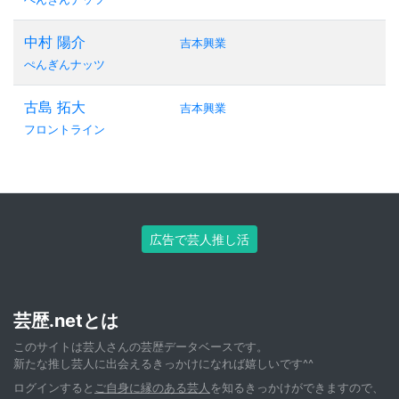
中村 陽介
吉本興業
ぺんぎんナッツ
古島 拓大
吉本興業
フロントライン
広告で芸人推し活
芸歴.netとは
このサイトは芸人さんの芸歴データベースです。
新たな推し芸人に出会えるきっかけになれば嬉しいです^^
ログインすると
ご自身に縁のある芸人
を知るきっかけができますので、