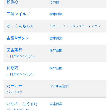
松浜心
その他
三浦マイルド
吉本興業
ゆっくんちゃん
ソニー・ミュージックアーティスツ
吉富Aボタン
吉本興業
又吉隆行
松竹芸能
三日月マンハッタン
仲嶺巧
松竹芸能
三日月マンハッタン
たーにー
マセキ芸能社
ハンジロウ
いなの こうすけ
吉本興業
ぺんぎんナッツ