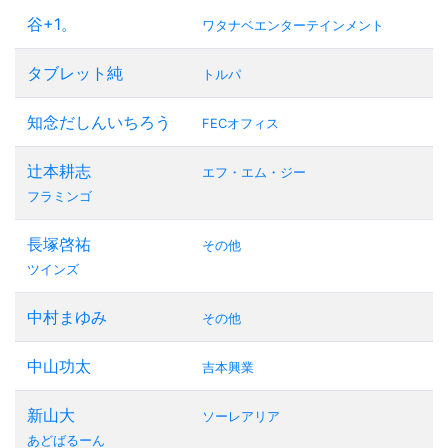
谷+1。
ワタナベエンターテインメント
タブレット純
トルパ
知念だしんいちろう
FECオフィス
辻本耕志
エフ・エム・ジー
フラミンゴ
長塚啓祐
その他
ツインズ
中村まゆみ
その他
中山功太
吉本興業
新山大
ソーレアリア
あどばるーん