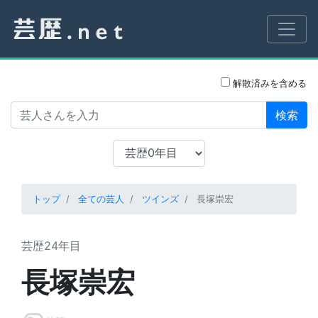
解散済みを含める
検索
トップ
全ての芸人
ツインズ
長塚崇宏
芸歴24年目
長塚崇宏