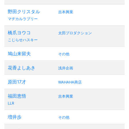
野田クリスタル
吉本興業
マヂカルラブリー
橋爪ヨウコ
太田プロダクション
こじらせハスキー
鳩山来留夫
その他
花香よしあき
浅井企画
原田17才
WAHAHA商店
福田恵悟
吉本興業
LLR
増井歩
その他