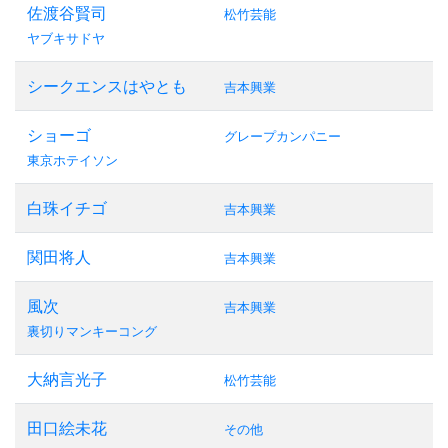
佐渡谷賢司
松竹芸能
ヤブキサドヤ
シークエンスはやとも
吉本興業
ショーゴ
グレープカンパニー
東京ホテイソン
白珠イチゴ
吉本興業
関田将人
吉本興業
風次
吉本興業
裏切りマンキーコング
大納言光子
松竹芸能
田口絵未花
その他