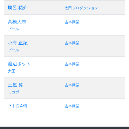
勝呂 祐介
太田プロダクション
高橋大志
吉本興業
プール
小海 正紀
吉本興業
プール
渡辺ポット
吉本興業
大王
土屋 翼
吉本興業
ミカボ
下川24時
吉本興業