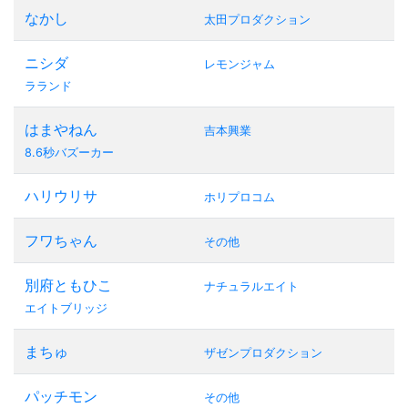
なかし
太田プロダクション
ニシダ
レモンジャム
ラランド
はまやねん
吉本興業
8.6秒バズーカー
ハリウリサ
ホリプロコム
フワちゃん
その他
別府ともひこ
ナチュラルエイト
エイトブリッジ
まちゅ
ザゼンプロダクション
パッチモン
その他