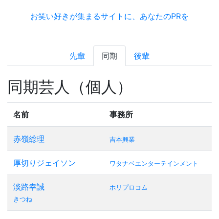
お笑い好きが集まるサイトに、あなたのPRを
先輩
同期
後輩
同期芸人（個人）
名前
事務所
赤嶺総理
吉本興業
厚切りジェイソン
ワタナベエンターテインメント
淡路幸誠
ホリプロコム
きつね