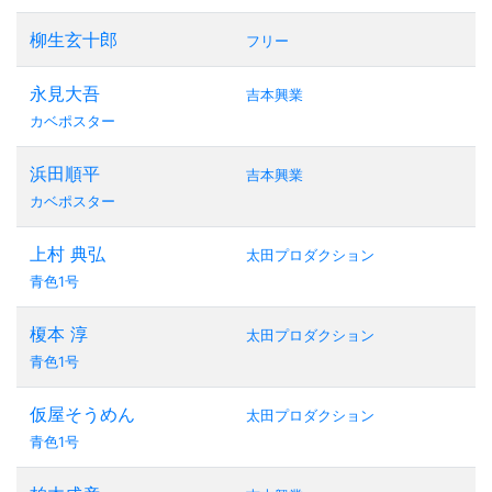
柳生玄十郎
フリー
永見大吾
吉本興業
カベポスター
浜田順平
吉本興業
カベポスター
上村 典弘
太田プロダクション
青色1号
榎本 淳
太田プロダクション
青色1号
仮屋そうめん
太田プロダクション
青色1号