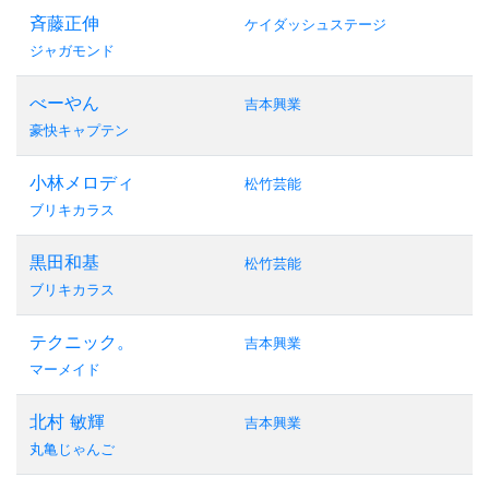
斉藤正伸
ケイダッシュステージ
ジャガモンド
べーやん
吉本興業
豪快キャプテン
小林メロディ
松竹芸能
ブリキカラス
黒田和基
松竹芸能
ブリキカラス
テクニック。
吉本興業
マーメイド
北村 敏輝
吉本興業
丸亀じゃんご