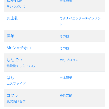
松本竹馬
吉本興業
そいつどいつ
丸山礼
ワタナベエンターテインメン
ト
深琴
その他
Mr.シャチホコ
その他
ちなてい
ホリプロコム
危険物てぃらてぃら
はち
吉本興業
エスファイブ
コブラ
松竹芸能
風穴あけるズ