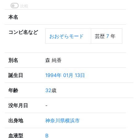
比較
本名
コンビ名など
おおぞらモード
芸歴
7
年
別名
森 純香
誕生日
1994年 01月 13日
年齢
32
歳
没年月日
-
出身地
神奈川県横浜市
血液型
B