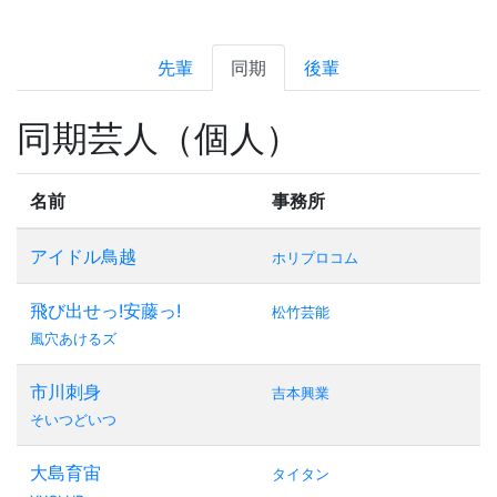
先輩
同期
後輩
同期芸人（個人）
名前
事務所
アイドル鳥越
ホリプロコム
飛び出せっ!安藤っ!
松竹芸能
風穴あけるズ
市川刺身
吉本興業
そいつどいつ
大島育宙
タイタン