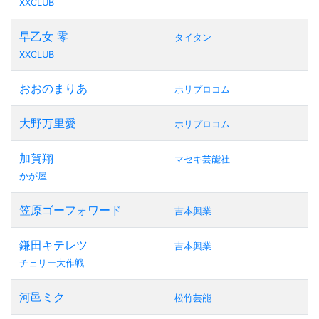
XXCLUB
早乙女 零
タイタン
XXCLUB
おおのまりあ
ホリプロコム
大野万里愛
ホリプロコム
加賀翔
マセキ芸能社
かが屋
笠原ゴーフォワード
吉本興業
鎌田キテレツ
吉本興業
チェリー大作戦
河邑ミク
松竹芸能