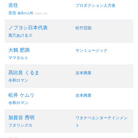
吉住
プロダクション人力舎
吉住
最高の人間
（ユニット）
ノブヨシ日本代表
松竹芸能
風穴あけるズ
大鶴 肥満
サンミュージック
ママタルト
髙比良 くるま
吉本興業
令和ロマン
松井 ケムリ
吉本興業
令和ロマン
加賀谷 秀明
ワタナベエンターテインメン
フタリシズカ
ト