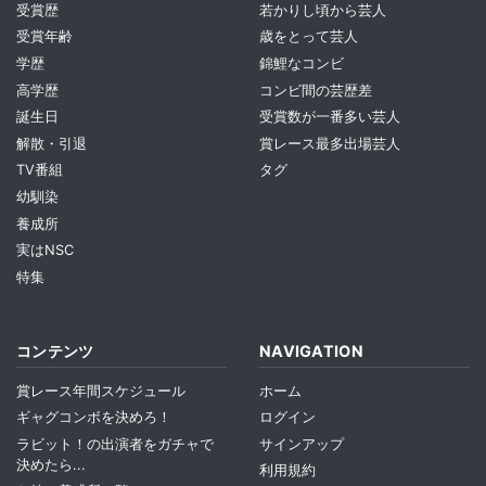
受賞歴
若かりし頃から芸人
受賞年齢
歳をとって芸人
学歴
錦鯉なコンビ
高学歴
コンビ間の芸歴差
誕生日
受賞数が一番多い芸人
解散・引退
賞レース最多出場芸人
TV番組
タグ
幼馴染
養成所
実はNSC
特集
コンテンツ
NAVIGATION
賞レース年間スケジュール
ホーム
ギャグコンボを決めろ！
ログイン
ラビット！の出演者をガチャで
サインアップ
決めたら...
利用規約