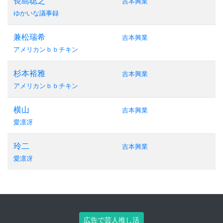
長島聡之
吉本興業
ゆかいな議事録
兼松瑞希
吉本興業
アメリカンｂｂチキン
杉本裕雅
吉本興業
アメリカンｂｂチキン
横山
吉本興業
愛凛冴
玲二
吉本興業
愛凛冴
広告で芸人推し活