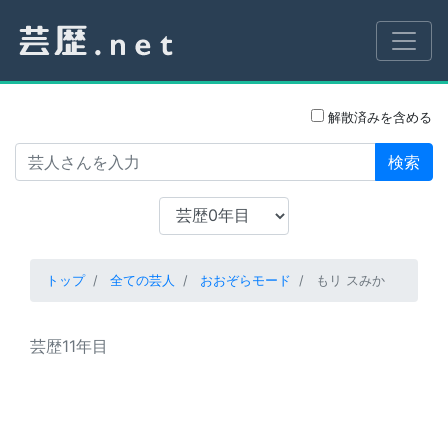
解散済みを含める
検索
トップ
全ての芸人
おおぞらモード
もリ スみか
芸歴11年目