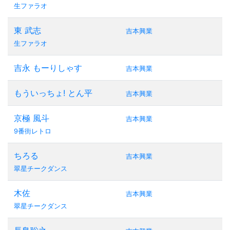
生ファラオ
東 武志
吉本興業
生ファラオ
吉永 もーりしゃす
吉本興業
もういっちょ! とん平
吉本興業
京極 風斗
吉本興業
9番街レトロ
ちろる
吉本興業
翠星チークダンス
木佐
吉本興業
翠星チークダンス