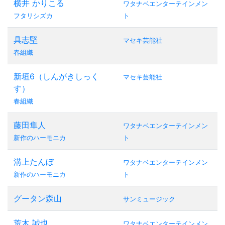
横井 かりこる
ワタナベエンターテインメン
フタリシズカ
ト
具志堅
マセキ芸能社
春組織
新垣6（しんがきしっく
マセキ芸能社
す）
春組織
藤田隼人
ワタナベエンターテインメン
新作のハーモニカ
ト
溝上たんぼ
ワタナベエンターテインメン
新作のハーモニカ
ト
グータン森山
サンミュージック
荒木 誠也
ワタナベエンターテインメン