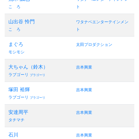
こゝろ
ト
山出谷 怜門
ワタナベエンターテインメン
こゝろ
ト
まぐろ
太田プロダクション
モシモシ
大ちゃん（鈴木）
吉本興業
ラブゴーリ
ブラゴーリ
塚田 裕輝
吉本興業
ラブゴーリ
ブラゴーリ
安達周平
吉本興業
タチマチ
石川
吉本興業