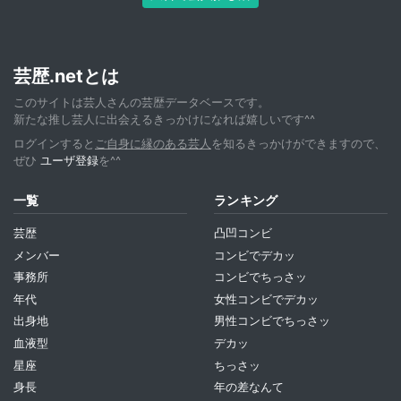
芸歴.netとは
このサイトは芸人さんの芸歴データベースです。
新たな推し芸人に出会えるきっかけになれば嬉しいです^^
ログインすると
ご自身に縁のある芸人
を知るきっかけができますので、
ぜひ
ユーザ登録
を^^
一覧
ランキング
芸歴
凸凹コンビ
メンバー
コンビでデカッ
事務所
コンビでちっさッ
年代
女性コンビでデカッ
出身地
男性コンビでちっさッ
血液型
デカッ
星座
ちっさッ
身長
年の差なんて