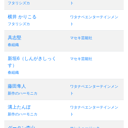
フタリシズカ
ト
横井 かりこる
ワタナベエンターテインメン
フタリシズカ
ト
具志堅
マセキ芸能社
春組織
新垣6（しんがきしっく
マセキ芸能社
す）
春組織
藤田隼人
ワタナベエンターテインメン
新作のハーモニカ
ト
溝上たんぼ
ワタナベエンターテインメン
新作のハーモニカ
ト
グータン森山