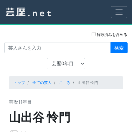
解散済みを含める
検索
トップ
全ての芸人
こゝろ
山出谷 怜門
芸歴11年目
山出谷 怜門