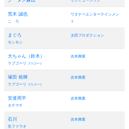
サンミュージック
荒木 誠也
ワタナベエンターテインメン
こゝろ
ト
まぐろ
太田プロダクション
モシモシ
大ちゃん（鈴木）
吉本興業
ラブゴーリ
ブラゴーリ
塚田 裕輝
吉本興業
ラブゴーリ
ブラゴーリ
安達周平
吉本興業
タチマチ
石川
吉本興業
生ファラオ