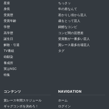
星座
ちっさッ
身長
年の差なんて
受賞歴
若かりし頃から芸人
受賞年齢
歳をとって芸人
学歴
錦鯉なコンビ
高学歴
コンビ間の芸歴差
誕生日
受賞数が一番多い芸人
解散・引退
賞レース最多出場芸人
TV番組
タグ
幼馴染
養成所
実はNSC
特集
コンテンツ
NAVIGATION
賞レース年間スケジュール
ホーム
ギャグコンボを決めろ！
ログイン