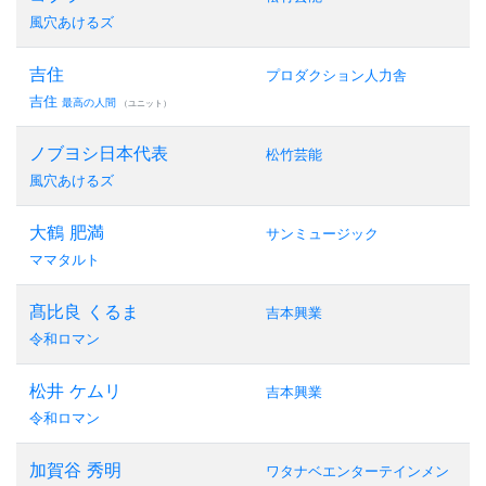
風穴あけるズ
吉住
プロダクション人力舎
吉住
最高の人間
（ユニット）
ノブヨシ日本代表
松竹芸能
風穴あけるズ
大鶴 肥満
サンミュージック
ママタルト
髙比良 くるま
吉本興業
令和ロマン
松井 ケムリ
吉本興業
令和ロマン
加賀谷 秀明
ワタナベエンターテインメン