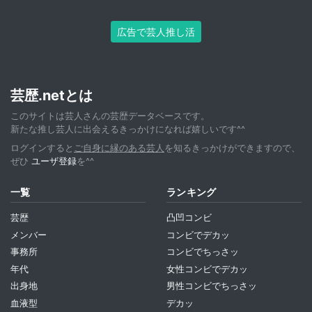
広告で芸人推し活
芸歴.netとは
このサイトは芸人さんの芸歴データベースです。
新たな推し芸人に出会えるきっかけになれば嬉しいです^^
ログインすると
ご自身に縁のある芸人
を知るきっかけができますので、
ぜひ
ユーザ登録
を^^
一覧
ランキング
芸歴
凸凹コンビ
メンバー
コンビでデカッ
事務所
コンビでちっさッ
年代
女性コンビでデカッ
出身地
男性コンビでちっさッ
血液型
デカッ