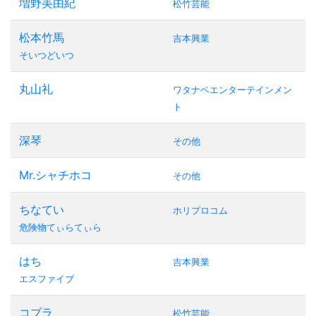
増野美由紀
松竹芸能
松本竹馬
吉本興業
そいつどいつ
丸山礼
ワタナベエンターテインメン
ト
深琴
その他
Mr.シャチホコ
その他
ちなてい
ホリプロコム
危険物てぃらてぃら
はち
吉本興業
エスファイブ
コブラ
松竹芸能