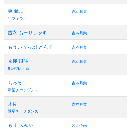
東 武志
吉本興業
生ファラオ
吉永 もーりしゃす
吉本興業
もういっちょ! とん平
吉本興業
京極 風斗
吉本興業
9番街レトロ
ちろる
吉本興業
翠星チークダンス
木佐
吉本興業
翠星チークダンス
もリ スみか
浅井企画