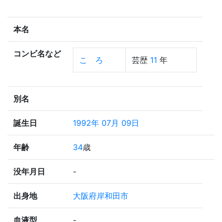
本名
コンビ名など
こゝろ
芸歴
11
年
別名
誕生日
1992年 07月 09日
年齢
34
歳
没年月日
-
出身地
大阪府岸和田市
血液型
-