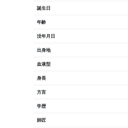
誕生日
年齢
没年月日
出身地
血液型
身長
方言
学歴
師匠