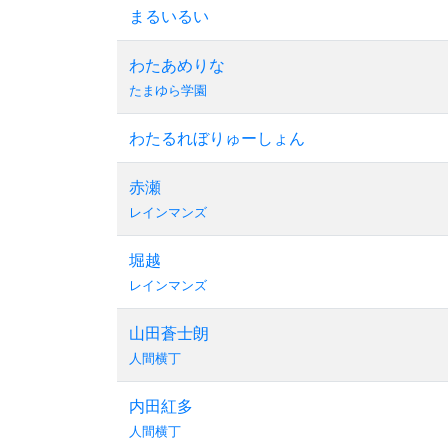
まるいるい
わたあめりな
たまゆら学園
わたるれぼりゅーしょん
赤瀬
レインマンズ
堀越
レインマンズ
山田蒼士朗
人間横丁
内田紅多
人間横丁