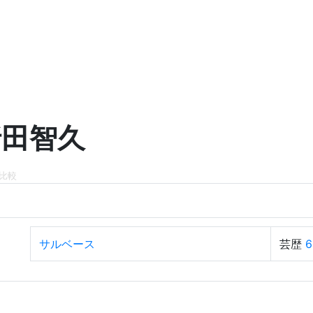
折田智久
比較
サルベース
芸歴