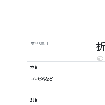
芸歴6年目
本名
コンビ名など
別名