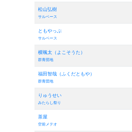
松山弘樹
サルベース
ともやっぷ
サルベース
横颯太（よこそうた）
群青団地
福田智哉（ふくだともや）
群青団地
りゅうせい
みたらし祭り
茶屋
空前メテオ