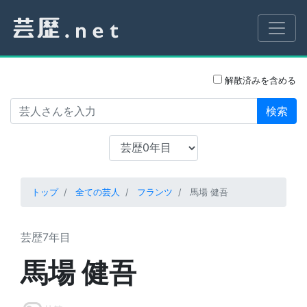
解散済みを含める
検索
トップ
全ての芸人
フランツ
馬場 健吾
芸歴7年目
馬場 健吾