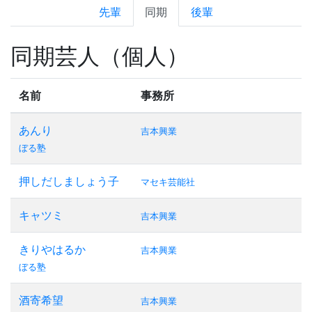
先輩
同期
後輩
同期芸人（個人）
名前
事務所
あんり
吉本興業
ぼる塾
押しだしましょう子
マセキ芸能社
キャツミ
吉本興業
きりやはるか
吉本興業
ぼる塾
酒寄希望
吉本興業