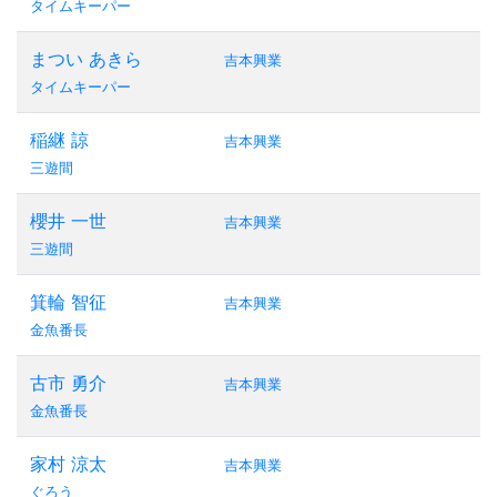
タイムキーパー
まつい あきら
吉本興業
タイムキーパー
稲継 諒
吉本興業
三遊間
櫻井 一世
吉本興業
三遊間
箕輪 智征
吉本興業
金魚番長
古市 勇介
吉本興業
金魚番長
家村 涼太
吉本興業
ぐろう