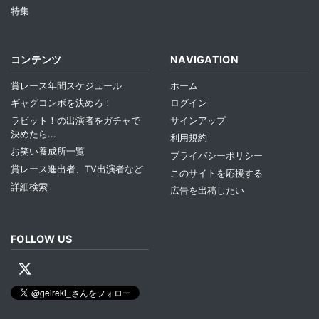
特集
コンテンツ
NAVIGATION
賞レース年間スケジュール
ホーム
ギャグコンボを決めろ！
ログイン
ラビット！の出演者をガチャで
サインアップ
決めたら...
利用規約
お笑い養成所一覧
プライバシーポリシー
賞レース進出者、TV出演者など
このサイトを応援する
詳細検索
広告を出稿したい
FOLLOW US