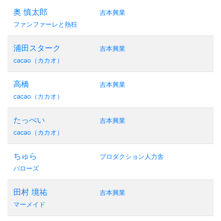
奥 慎太郎
吉本興業
ファンファーレと熱狂
浦田スターク
吉本興業
cacao（カカオ）
高橋
吉本興業
cacao（カカオ）
たっぺい
吉本興業
cacao（カカオ）
ちゅら
プロダクション人力舎
バローズ
田村 境祐
吉本興業
マーメイド