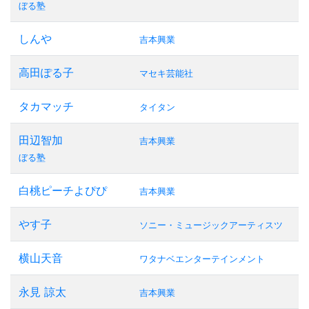
ぼる塾
しんや
吉本興業
高田ぽる子
マセキ芸能社
タカマッチ
タイタン
田辺智加
吉本興業
ぼる塾
白桃ピーチよぴぴ
吉本興業
やす子
ソニー・ミュージックアーティスツ
横山天音
ワタナベエンターテインメント
永見 諒太
吉本興業