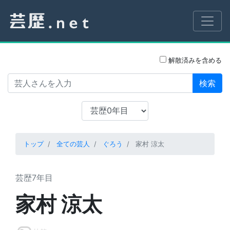
解散済みを含める
検索
トップ
全ての芸人
ぐろう
家村 涼太
芸歴7年目
家村 涼太