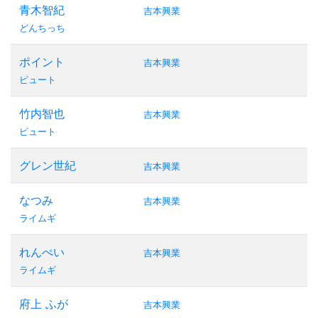
青木智紀
吉本興業
どんちっち
ポイント
吉本興業
ピュート
竹内智也
吉本興業
ピュート
グレン世紀
吉本興業
なつみ
吉本興業
ライムギ
れんぺい
吉本興業
ライムギ
府上 ふが
吉本興業