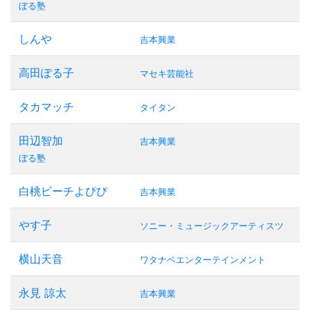
ぼる塾
しんや
吉本興業
高田ぽる子
マセキ芸能社
タカマッチ
タイタン
田辺智加
吉本興業
ぼる塾
白桃ピーチよぴぴ
吉本興業
やす子
ソニー・ミュージックアーティスツ
横山天音
ワタナベエンターテインメント
永見 諒太
吉本興業