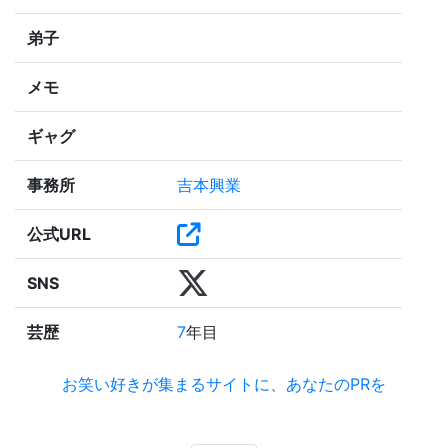
弟子
メモ
ギャグ
事務所
吉本興業
公式URL
SNS
芸歴
7
年目
お笑い好きが集まるサイトに、あなたのPRを