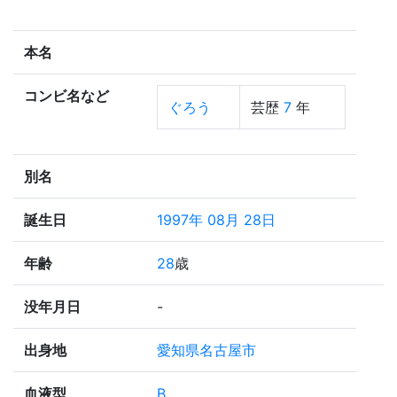
本名
コンビ名など
ぐろう
芸歴
7
年
別名
誕生日
1997年 08月 28日
年齢
28
歳
没年月日
-
出身地
愛知県名古屋市
血液型
B