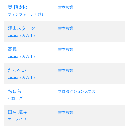
奥 慎太郎
吉本興業
ファンファーレと熱狂
浦田スターク
吉本興業
cacao（カカオ）
高橋
吉本興業
cacao（カカオ）
たっぺい
吉本興業
cacao（カカオ）
ちゅら
プロダクション人力舎
バローズ
田村 境祐
吉本興業
マーメイド