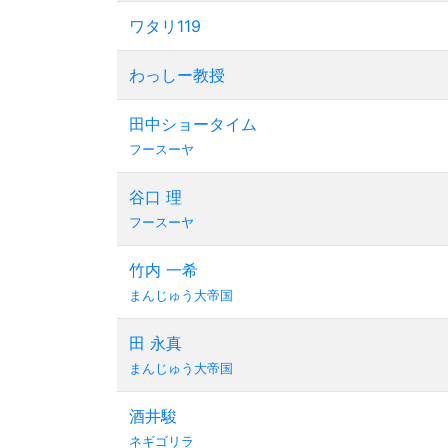
ワタリ119
わっしー教授
田中ショータイム
フースーヤ
谷口 理
フースーヤ
竹内 一希
まんじゅう大帝国
田 永真
まんじゅう大帝国
酒井駿
ネギゴリラ