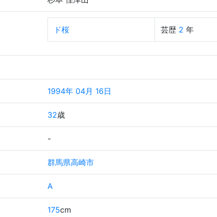
ド桜
芸歴
2
年
1994年 04月 16日
32
歳
-
群馬県高崎市
A
175
cm