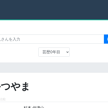
かつやま
比較
杉本 佳津山