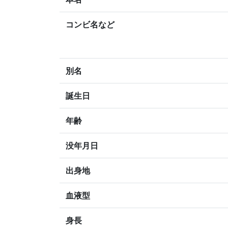
コンビ名など
別名
誕生日
年齢
没年月日
出身地
血液型
身長