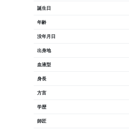
誕生日
年齢
没年月日
出身地
血液型
身長
方言
学歴
師匠