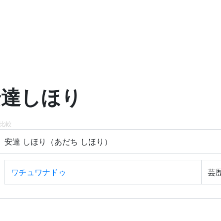
安達しほり
比較
安達 しほり（あだち しほり）
ワチュワナドゥ
芸