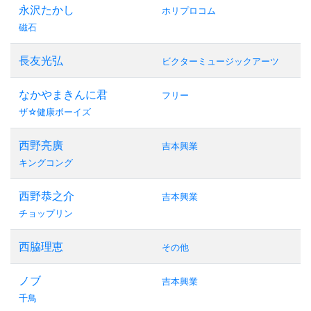
永沢たかし
ホリプロコム
磁石
長友光弘
ビクターミュージックアーツ
なかやまきんに君
フリー
ザ☆健康ボーイズ
西野亮廣
吉本興業
キングコング
西野恭之介
吉本興業
チョップリン
西脇理恵
その他
ノブ
吉本興業
千鳥