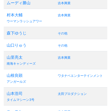
ムーディ勝山
吉本興業
村本大輔
吉本興業
ウーマンラッシュアワー
森下ゆうじ
その他
山口りゅう
その他
山里亮太
吉本興業
南海キャンディーズ
山根良顕
ワタナベエンターテインメント
アンガールズ
山本浩司
太田プロダクション
タイムマシーン3号