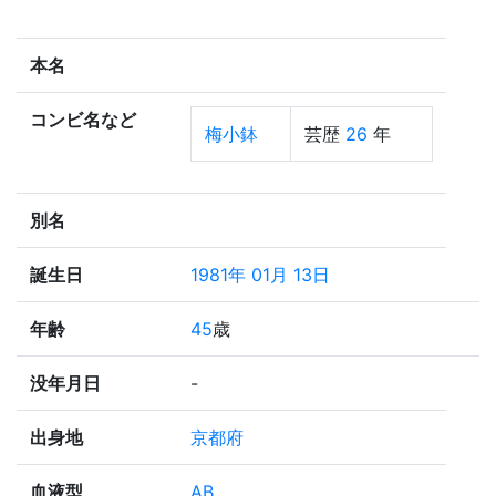
本名
コンビ名など
梅小鉢
芸歴
26
年
別名
誕生日
1981年 01月 13日
年齢
45
歳
没年月日
-
出身地
京都府
血液型
AB