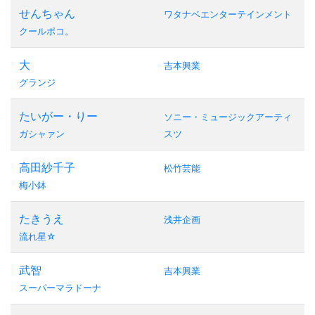
せんちゃん
ワタナベエンターテインメント
クールポコ。
大
吉本興業
グランジ
たいがー・りー
ソニー・ミュージックアーティ
ガシャァン
スツ
高田紗千子
松竹芸能
梅小鉢
たきうえ
浅井企画
流れ星☆
武智
吉本興業
スーパーマラドーナ