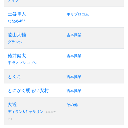
ナイツ
土谷隼人
ホリプロコム
ななめ45°
遠山大輔
吉本興業
グランジ
徳井健太
吉本興業
平成ノブシコブシ
とくこ
吉本興業
とにかく明るい安村
吉本興業
友近
その他
ディラン&キャサリン
（ユニッ
ト）