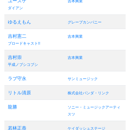
ユースケ
吉本興業
ダイアン
ゆるえもん
グレープカンパニー
吉村憲二
吉本興業
ブロードキャスト!!
吉村崇
吉本興業
平成ノブシコブシ
ラブ守永
サンミュージック
リトル清原
株式会社パンダ・リンク
龍勝
ソニー・ミュージックアーティ
スツ
若林正恭
ケイダッシュステージ