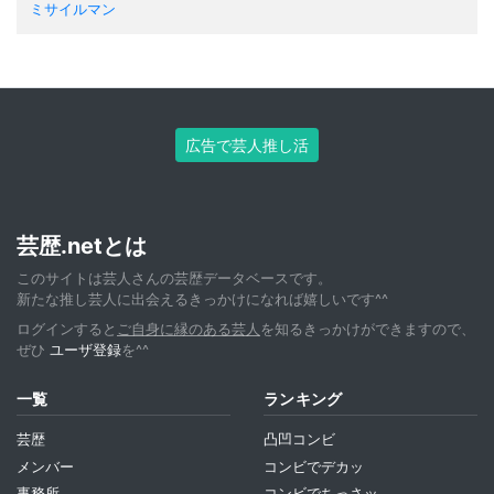
ミサイルマン
広告で芸人推し活
芸歴.netとは
このサイトは芸人さんの芸歴データベースです。
新たな推し芸人に出会えるきっかけになれば嬉しいです^^
ログインすると
ご自身に縁のある芸人
を知るきっかけができますので、
ぜひ
ユーザ登録
を^^
一覧
ランキング
芸歴
凸凹コンビ
メンバー
コンビでデカッ
事務所
コンビでちっさッ