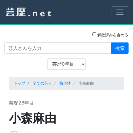
解散済みを含める
検索
トップ
全ての芸人
梅小鉢
小森麻由
芸歴26年目
小森麻由