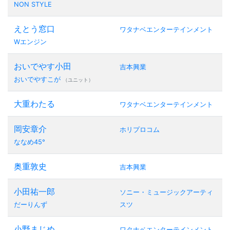
NON STYLE
えとう窓口
ワタナベエンターテインメント
Wエンジン
おいでやす小田
吉本興業
おいでやすこが
（ユニット）
大重わたる
ワタナベエンターテインメント
岡安章介
ホリプロコム
ななめ45°
奥重敦史
吉本興業
小田祐一郎
ソニー・ミュージックアーティ
だーりんず
スツ
小野まじめ
ワタナベエンターテインメント