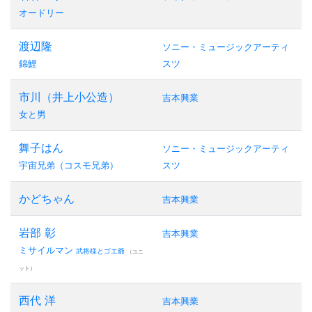
オードリー
渡辺隆
ソニー・ミュージックアーティ
錦鯉
スツ
市川（井上小公造）
吉本興業
女と男
舞子はん
ソニー・ミュージックアーティ
宇宙兄弟（コスモ兄弟）
スツ
かどちゃん
吉本興業
岩部 彰
吉本興業
ミサイルマン
武将様とゴエ爺
（ユニ
ット）
西代 洋
吉本興業