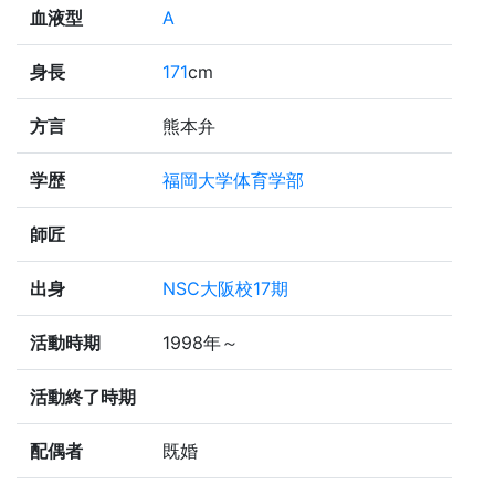
血液型
A
身長
171
cm
方言
熊本弁
学歴
福岡大学体育学部
師匠
出身
NSC大阪校17期
活動時期
1998年～
活動終了時期
配偶者
既婚