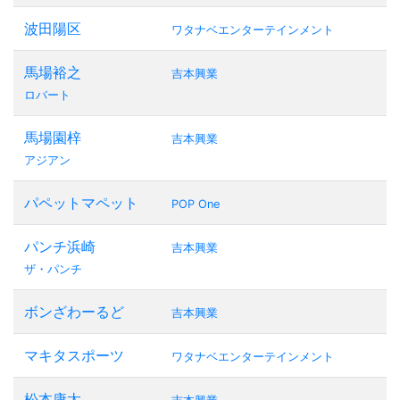
波田陽区
ワタナベエンターテインメント
馬場裕之
吉本興業
ロバート
馬場園梓
吉本興業
アジアン
パペットマペット
POP One
パンチ浜崎
吉本興業
ザ・パンチ
ボンざわーるど
吉本興業
マキタスポーツ
ワタナベエンターテインメント
松本康太