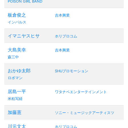
POISON GIRL BAND
板倉俊之
吉本興業
インパルス
イマニヤスヒサ
ホリプロコム
大島美幸
吉本興業
森三中
おかゆ太郎
SHUプロモーション
ロボマン
居島一平
ワタナベエンターテインメント
米粒写経
加藤憲
ソニー・ミュージックアーティスツ
川元文太
ホリプロコム