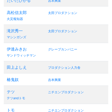
だいたひかる
吉本興業
高松信太郎
太田プロダクション
火災報知器
滝沢秀一
太田プロダクション
マシンガンズ
伊達みきお
グレープカンパニー
サンドウィッチマン
田上よしえ
プロダクション人力舎
椿鬼奴
吉本興業
テツ
ニチエンプロダクション
テツandトモ
トモ
ニチエンプロダクション