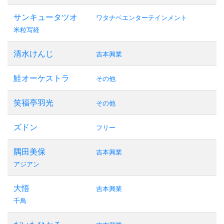
サンキュータツオ
ワタナベエンターテインメント
米粒写経
清水けんじ
吉本興業
鮭オーケストラ
その他
笑福亭羽光
その他
ズドン
フリー
隅田美保
吉本興業
アジアン
大悟
吉本興業
千鳥