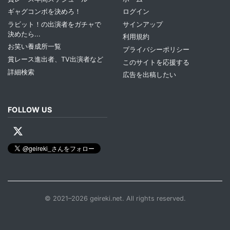
ギャグコンボを決めろ！
ログイン
ラビット！の出演者をガチャで
サインアップ
決めたら...
利用規約
お笑い養成所一覧
プライバシーポリシー
賞レース進出者、TV出演者など
このサイトを応援する
詳細検索
広告を出稿したい
FOLLOW US
© 2021–2026 geireki.net. All rights reserved.