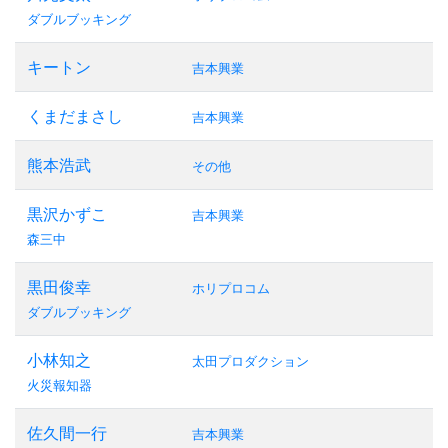
ダブルブッキング
キートン
吉本興業
くまだまさし
吉本興業
熊本浩武
その他
黒沢かずこ
吉本興業
森三中
黒田俊幸
ホリプロコム
ダブルブッキング
小林知之
太田プロダクション
火災報知器
佐久間一行
吉本興業