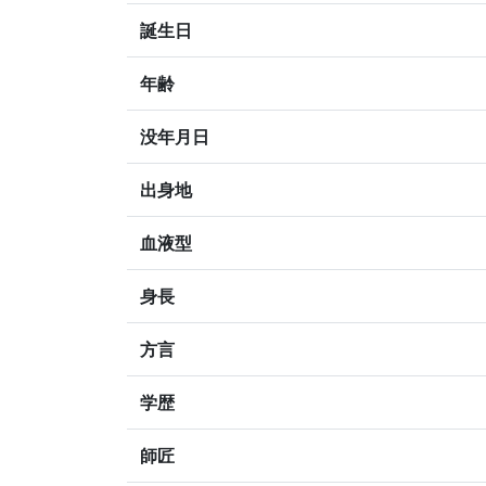
誕生日
年齢
没年月日
出身地
血液型
身長
方言
学歴
師匠