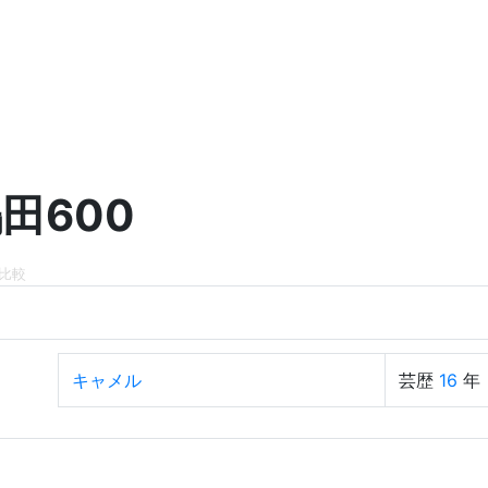
田600
比較
キャメル
芸歴
16
年