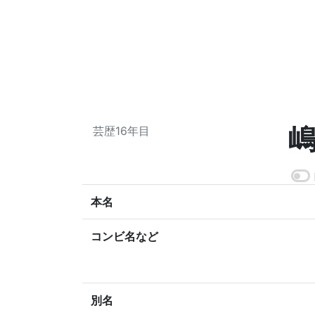
嶋
芸歴16年目
本名
コンビ名など
別名