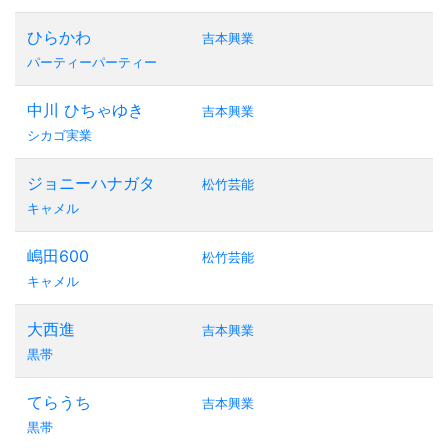
ひらかわ
吉本興業
パーティーパーティー
中川 ひちゃゆき
吉本興業
シカゴ実業
ジョニーハナガタ
松竹芸能
キャメル
嶋田600
松竹芸能
キャメル
大西進
吉本興業
黒帯
てらうち
吉本興業
黒帯