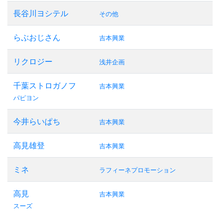
長谷川ヨシテル
その他
らぶおじさん
吉本興業
リクロジー
浅井企画
千葉ストロガノフ
吉本興業
パピヨン
今井らいぱち
吉本興業
高見雄登
吉本興業
ミネ
ラフィーネプロモーション
高見
吉本興業
スーズ