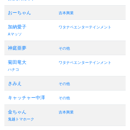
おーちゃん
吉本興業
加納愛子
ワタナベエンターテインメント
Aマッソ
神庭亜夢
その他
菊田竜大
ワタナベエンターテインメント
ハナコ
きみえ
その他
キャッチャー中澤
その他
金ちゃん
吉本興業
鬼越トマホーク