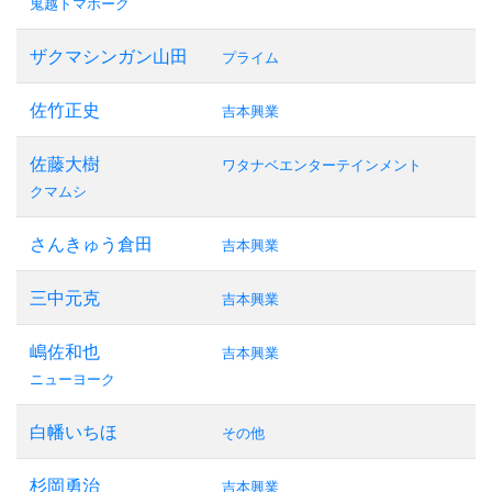
鬼越トマホーク
ザクマシンガン山田
プライム
佐竹正史
吉本興業
佐藤大樹
ワタナベエンターテインメント
クマムシ
さんきゅう倉田
吉本興業
三中元克
吉本興業
嶋佐和也
吉本興業
ニューヨーク
白幡いちほ
その他
杉岡勇治
吉本興業