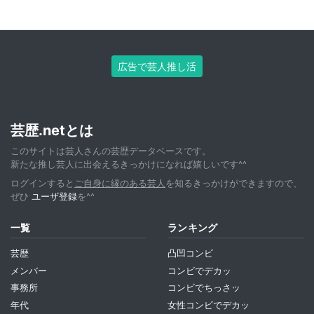
広告で芸人推し活
芸歴.netとは
このサイトは芸人さんの芸歴データベースです。
新たな推し芸人に出会えるきっかけになれば嬉しいです^^
ログインすると
ご自身に縁のある芸人
を知るきっかけができますので、
ぜひ
ユーザ登録
を^^
一覧
ランキング
芸歴
凸凹コンビ
メンバー
コンビでデカッ
事務所
コンビでちっさッ
年代
女性コンビでデカッ