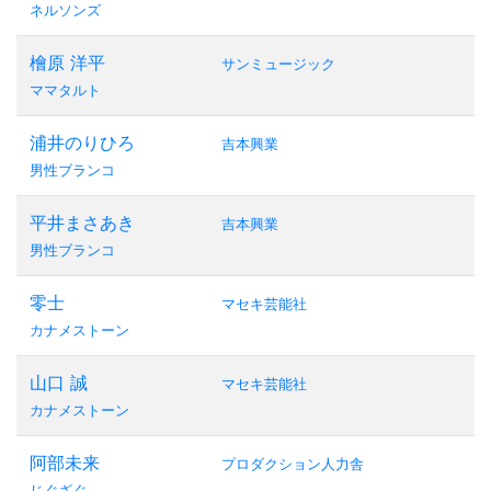
ネルソンズ
檜原 洋平
サンミュージック
ママタルト
浦井のりひろ
吉本興業
男性ブランコ
平井まさあき
吉本興業
男性ブランコ
零士
マセキ芸能社
カナメストーン
山口 誠
マセキ芸能社
カナメストーン
阿部未来
プロダクション人力舎
じぐざぐ