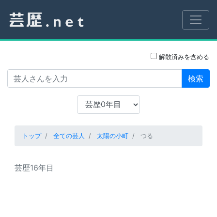
解散済みを含める
検索
トップ
全ての芸人
太陽の小町
つる
芸歴16年目