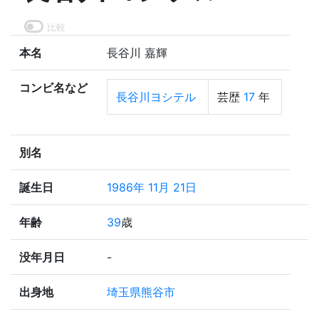
比較
本名
長谷川 嘉輝
コンビ名など
長谷川ヨシテル
芸歴
17
年
別名
誕生日
1986年 11月 21日
年齢
39
歳
没年月日
-
出身地
埼玉県熊谷市