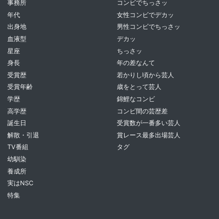
事務所
コンビでちっさッ
年代
女性コンビでデカッ
出身地
男性コンビでちっさッ
血液型
デカッ
星座
ちっさッ
身長
年の差なんて
受賞歴
若かりし頃から芸人
受賞年齢
歳をとって芸人
学歴
錦鯉なコンビ
高学歴
コンビ間の芸歴差
誕生日
受賞数が一番多い芸人
解散・引退
賞レース最多出場芸人
TV番組
タグ
幼馴染
養成所
実はNSC
特集