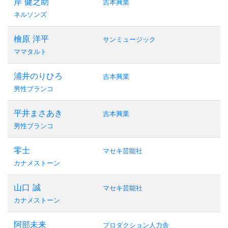
岸 健之助
吉本興業
ネルソンズ
檜原 洋平
サンミュージック
ママタルト
浦井のりひろ
吉本興業
男性ブランコ
平井まさあき
吉本興業
男性ブランコ
零士
マセキ芸能社
カナメストーン
山口 誠
マセキ芸能社
カナメストーン
阿部未来
プロダクション人力舎