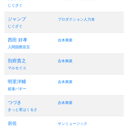
じぐざぐ
ジャンプ
プロダクション人力舎
じぐざぐ
西田 好孝
吉本興業
入間国際宣言
別府貴之
吉本興業
マルセイユ
明里洋輔
吉本興業
超速バギー
つづき
吉本興業
きっと君はくるさ
岩佐
サンミュージック