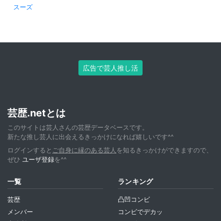
スーズ
広告で芸人推し活
芸歴.netとは
このサイトは芸人さんの芸歴データベースです。
新たな推し芸人に出会えるきっかけになれば嬉しいです^^
ログインすると
ご自身に縁のある芸人
を知るきっかけができますので、
ぜひ
ユーザ登録
を^^
一覧
ランキング
芸歴
凸凹コンビ
メンバー
コンビでデカッ