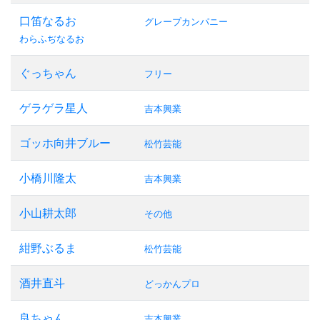
口笛なるお
グレープカンパニー
わらふぢなるお
ぐっちゃん
フリー
ゲラゲラ星人
吉本興業
ゴッホ向井ブルー
松竹芸能
小橋川隆太
吉本興業
小山耕太郎
その他
紺野ぶるま
松竹芸能
酒井直斗
どっかんプロ
良ちゃん
吉本興業