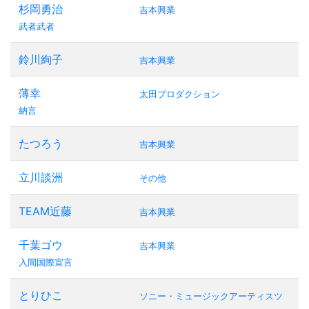
杉岡勇治
吉本興業
武者武者
鈴川絢子
吉本興業
薄幸
太田プロダクション
納言
たつろう
吉本興業
立川談洲
その他
TEAM近藤
吉本興業
千葉ゴウ
吉本興業
入間国際宣言
とりひこ
ソニー・ミュージックアーティスツ