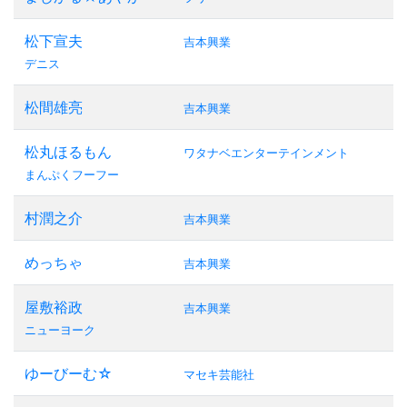
松下宣夫
吉本興業
デニス
松間雄亮
吉本興業
松丸ほるもん
ワタナベエンターテインメント
まんぷくフーフー
村潤之介
吉本興業
めっちゃ
吉本興業
屋敷裕政
吉本興業
ニューヨーク
ゆーびーむ☆
マセキ芸能社