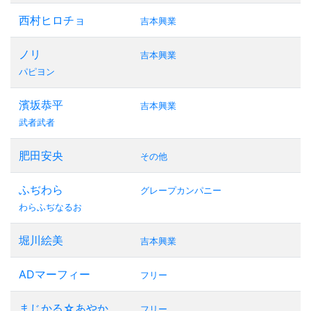
西村ヒロチョ
吉本興業
ノリ
吉本興業
パピヨン
濱坂恭平
吉本興業
武者武者
肥田安央
その他
ふぢわら
グレープカンパニー
わらふぢなるお
堀川絵美
吉本興業
ADマーフィー
フリー
まじかる☆あやか
フリー