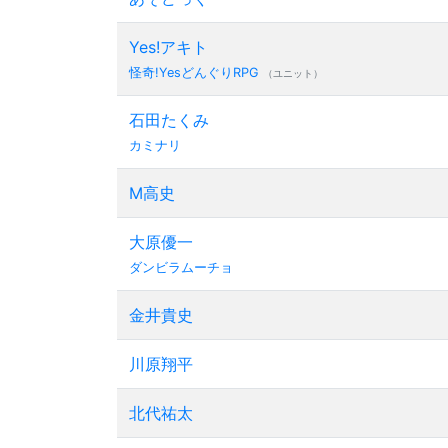
Yes!アキト
怪奇!YesどんぐりRPG
（ユニット）
石田たくみ
カミナリ
M高史
大原優一
ダンビラムーチョ
金井貴史
川原翔平
北代祐太