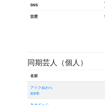
SNS
芸歴
同期芸人（個人）
名前
アイクぬわら
超新塾
あそどっぐ