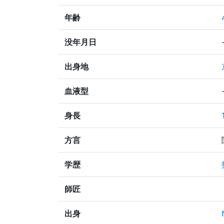
年齢
没年月日
出身地
血液型
身長
方言
学歴
師匠
出身