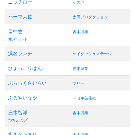
ニッチロー
その他
パーマ大佐
太田プロダクション
畠中悠
吉本興業
オズワルド
浜名ランチ
ケイダッシュステージ
ひょっこりはん
吉本興業
ぶらっくさむらい
フリー
ふるやいなや
マセキ芸能社
三木智洋
吉本興業
つちふまズ
水川かたまり
吉本興業