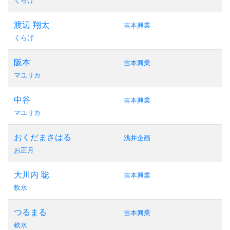
くらげ
渡辺 翔太
吉本興業
くらげ
阪本
吉本興業
マユリカ
中谷
吉本興業
マユリカ
おくだまさはる
浅井企画
お正月
大川内 聡
吉本興業
軟水
つるまる
吉本興業
軟水