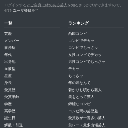
ログインすると
ご自身に縁のある芸人
を知るきっかけができますので、
ぜひ
ユーザ登録
を^^
一覧
ランキング
芸歴
凸凹コンビ
メンバー
コンビでデカッ
事務所
コンビでちっさッ
年代
女性コンビでデカッ
出身地
男性コンビでちっさッ
血液型
デカッ
星座
ちっさッ
身長
年の差なんて
受賞歴
若かりし頃から芸人
受賞年齢
歳をとって芸人
学歴
錦鯉なコンビ
高学歴
コンビ間の芸歴差
誕生日
受賞数が一番多い芸人
解散・引退
賞レース最多出場芸人