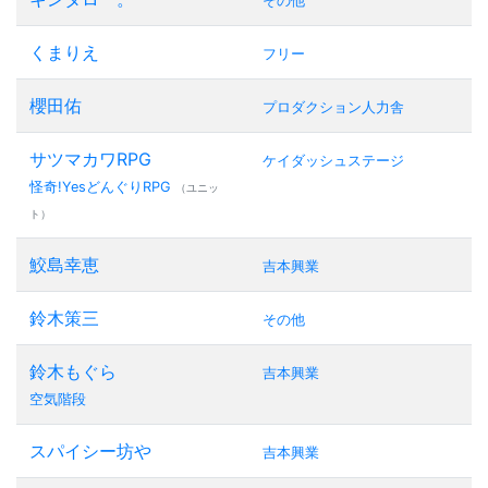
その他
くまりえ
フリー
櫻田佑
プロダクション人力舎
サツマカワRPG
ケイダッシュステージ
怪奇!YesどんぐりRPG
（ユニッ
ト）
鮫島幸恵
吉本興業
鈴木策三
その他
鈴木もぐら
吉本興業
空気階段
スパイシー坊や
吉本興業