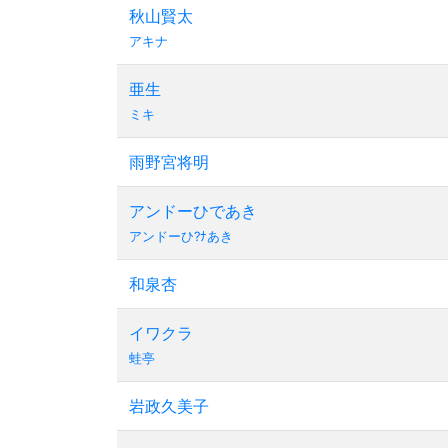
秋山賢太
アキナ
亜生
ミキ
雨野宮将明
アンドーひであき
アンドーひ?ﾅあき
和泉杏
イワクラ
蛙亭
岩政久美子