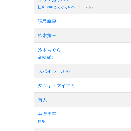
怪奇!YesどんぐりRPG
（ユニット）
鮫島幸恵
鈴木策三
鈴木もぐら
空気階段
スパイシー坊や
タツキ・マイアミ
寅人
中野周平
蛙亭