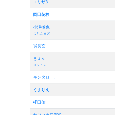
エリザβ
岡田萌枝
小澤徹也
つちふまズ
翁長玄
きょん
コットン
キンタロー。
くまりえ
櫻田佑
サツマカワRPG