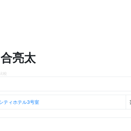
川合亮太
比較
シティホテル3号室