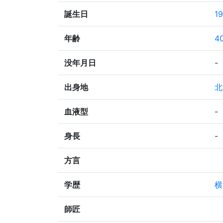
誕生日
1
年齢
4
没年月日
-
出身地
北
血液型
-
身長
-
方言
学歴
横
師匠