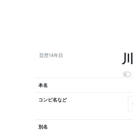
芸歴14年目
本名
コンビ名など
別名