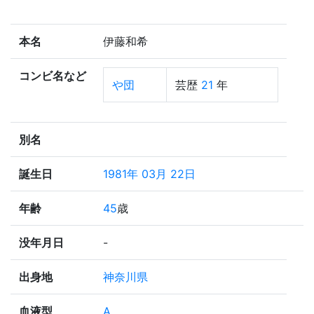
本名
伊藤和希
コンビ名など
や団
芸歴
21
年
別名
誕生日
1981年 03月 22日
年齢
45
歳
没年月日
-
出身地
神奈川県
血液型
A