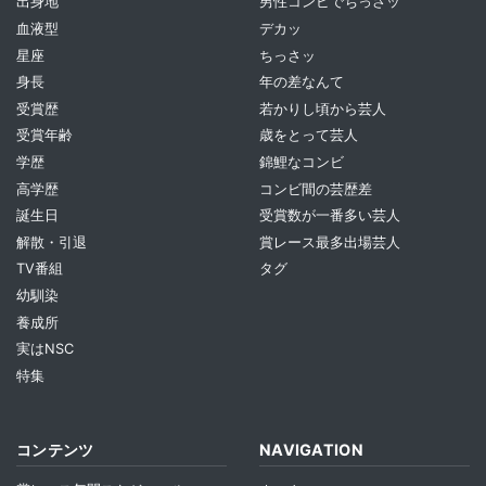
出身地
男性コンビでちっさッ
血液型
デカッ
星座
ちっさッ
身長
年の差なんて
受賞歴
若かりし頃から芸人
受賞年齢
歳をとって芸人
学歴
錦鯉なコンビ
高学歴
コンビ間の芸歴差
誕生日
受賞数が一番多い芸人
解散・引退
賞レース最多出場芸人
TV番組
タグ
幼馴染
養成所
実はNSC
特集
コンテンツ
NAVIGATION