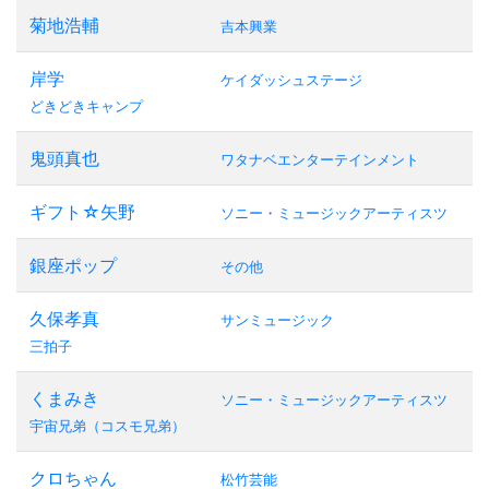
菊地浩輔
吉本興業
岸学
ケイダッシュステージ
どきどきキャンプ
鬼頭真也
ワタナベエンターテインメント
ギフト☆矢野
ソニー・ミュージックアーティスツ
銀座ポップ
その他
久保孝真
サンミュージック
三拍子
くまみき
ソニー・ミュージックアーティスツ
宇宙兄弟（コスモ兄弟）
クロちゃん
松竹芸能