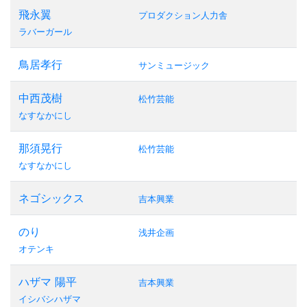
飛永翼
プロダクション人力舎
ラバーガール
鳥居孝行
サンミュージック
中西茂樹
松竹芸能
なすなかにし
那須晃行
松竹芸能
なすなかにし
ネゴシックス
吉本興業
のり
浅井企画
オテンキ
ハザマ 陽平
吉本興業
イシバシハザマ