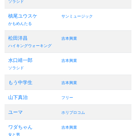
ソラシド
槙尾ユウスケ
サンミュージック
かもめんたる
松田洋昌
吉本興業
ハイキングウォーキング
水口靖一郎
吉本興業
ソラシド
もう中学生
吉本興業
山下真治
フリー
ユーマ
ホリプロコム
ワダちゃん
吉本興業
女と男