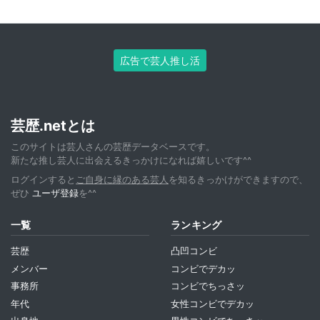
広告で芸人推し活
芸歴.netとは
このサイトは芸人さんの芸歴データベースです。
新たな推し芸人に出会えるきっかけになれば嬉しいです^^
ログインすると
ご自身に縁のある芸人
を知るきっかけができますので、
ぜひ
ユーザ登録
を^^
一覧
ランキング
芸歴
凸凹コンビ
メンバー
コンビでデカッ
事務所
コンビでちっさッ
年代
女性コンビでデカッ