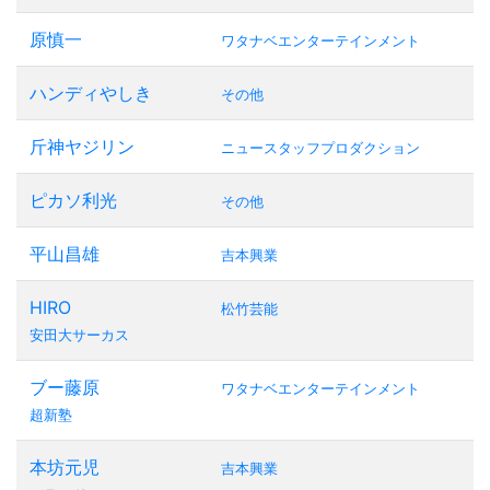
原慎一
ワタナベエンターテインメント
ハンディやしき
その他
斤神ヤジリン
ニュースタッフプロダクション
ピカソ利光
その他
平山昌雄
吉本興業
HIRO
松竹芸能
安田大サーカス
ブー藤原
ワタナベエンターテインメント
超新塾
本坊元児
吉本興業