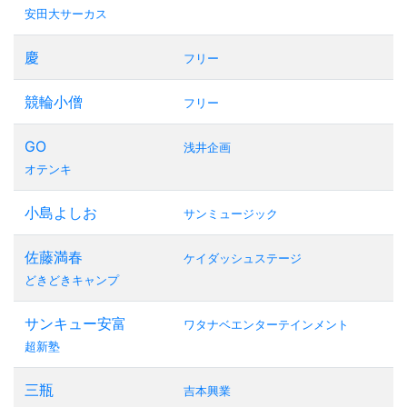
安田大サーカス
慶
フリー
競輪小僧
フリー
GO
浅井企画
オテンキ
小島よしお
サンミュージック
佐藤満春
ケイダッシュステージ
どきどきキャンプ
サンキュー安富
ワタナベエンターテインメント
超新塾
三瓶
吉本興業