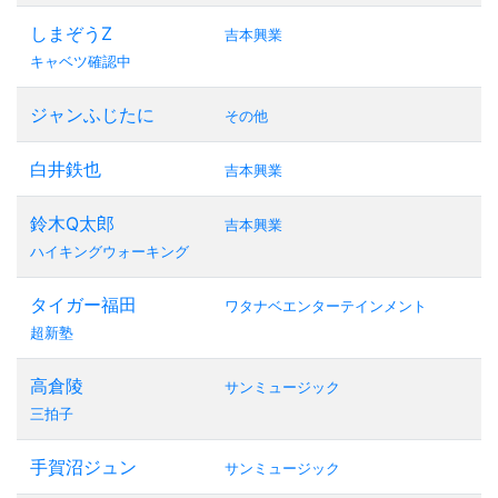
しまぞうZ
吉本興業
キャベツ確認中
ジャンふじたに
その他
白井鉄也
吉本興業
鈴木Q太郎
吉本興業
ハイキングウォーキング
タイガー福田
ワタナベエンターテインメント
超新塾
高倉陵
サンミュージック
三拍子
手賀沼ジュン
サンミュージック