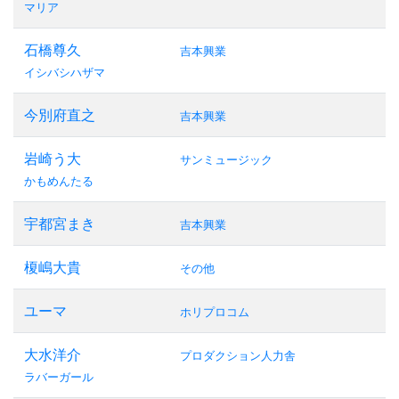
マリア
石橋尊久
吉本興業
イシバシハザマ
今別府直之
吉本興業
岩崎う大
サンミュージック
かもめんたる
宇都宮まき
吉本興業
榎嶋大貴
その他
ユーマ
ホリプロコム
大水洋介
プロダクション人力舎
ラバーガール