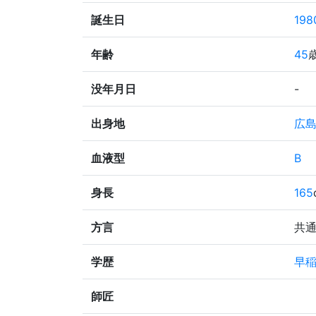
誕生日
198
年齢
45
没年月日
-
出身地
広
血液型
B
身長
165
方言
共
学歴
早
師匠