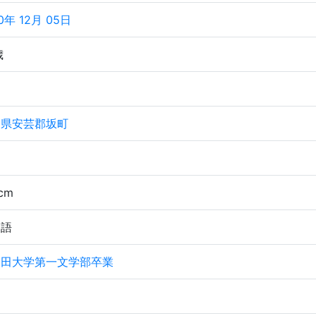
0年 12月 05日
歳
島県安芸郡坂町
cm
通語
稲田大学第一文学部卒業