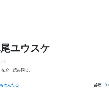
槙尾ユウスケ
比較
 祐介（読み同じ）
もめんたる
芸歴
19