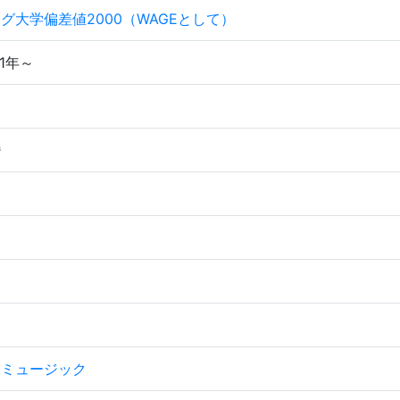
グ大学偏差値2000（WAGEとして）
01年～
婚
ンミュージック