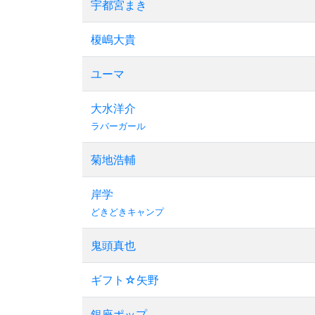
宇都宮まき
榎嶋大貴
ユーマ
大水洋介
ラバーガール
菊地浩輔
岸学
どきどきキャンプ
鬼頭真也
ギフト☆矢野
銀座ポップ