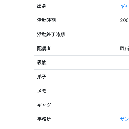
出身
ギャ
活動時期
20
活動終了時期
配偶者
既
親族
弟子
メモ
ギャグ
事務所
サ