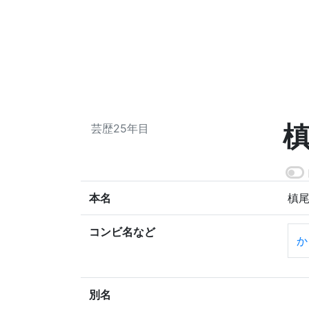
芸歴25年目
本名
槙尾
コンビ名など
か
別名