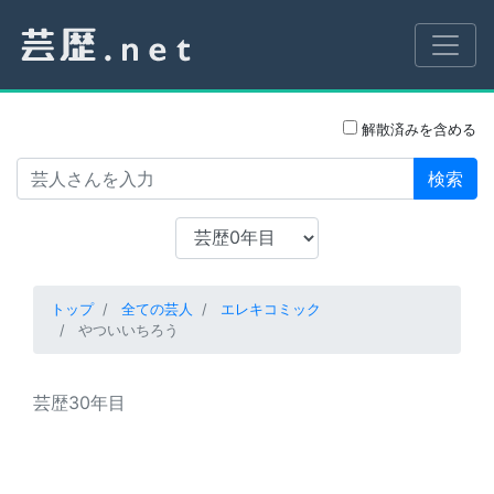
解散済みを含める
検索
トップ
全ての芸人
エレキコミック
やついいちろう
芸歴30年目