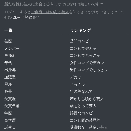
新たな推し芸人に出会えるきっかけになれば嬉しいです^^
ログインすると
ご自身に縁のある芸人
を知るきっかけができますので、
ぜひ
ユーザ登録
を^^
一覧
ランキング
芸歴
凸凹コンビ
メンバー
コンビでデカッ
事務所
コンビでちっさッ
年代
女性コンビでデカッ
出身地
男性コンビでちっさッ
血液型
デカッ
星座
ちっさッ
身長
年の差なんて
受賞歴
若かりし頃から芸人
受賞年齢
歳をとって芸人
学歴
錦鯉なコンビ
高学歴
コンビ間の芸歴差
誕生日
受賞数が一番多い芸人