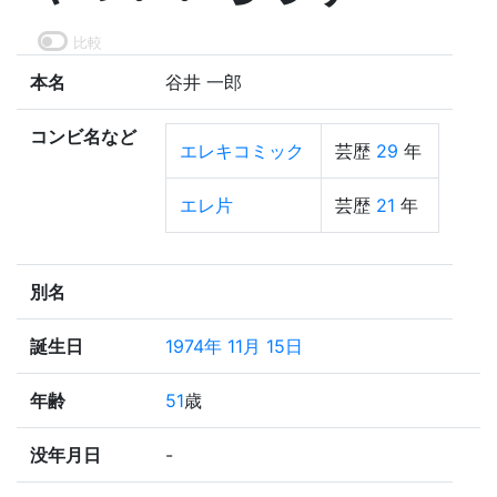
比較
本名
谷井 一郎
コンビ名など
エレキコミック
芸歴
29
年
エレ片
芸歴
21
年
別名
誕生日
1974年 11月 15日
年齢
51
歳
没年月日
-