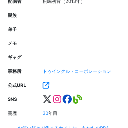
配偶者
松嶋初音（2013年）
親族
弟子
メモ
ギャグ
事務所
トゥインクル・コーポレーション
公式URL
SNS
芸歴
30
年目