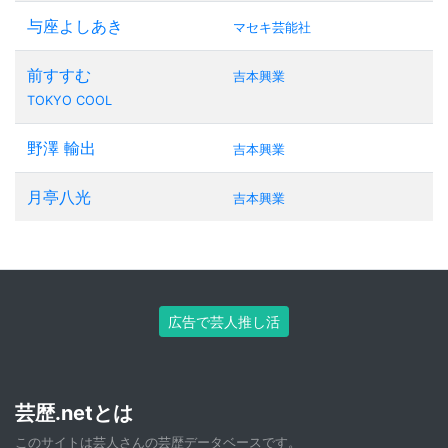
与座よしあき
マセキ芸能社
前すすむ
吉本興業
TOKYO COOL
野澤 輸出
吉本興業
月亭八光
吉本興業
広告で芸人推し活
芸歴.netとは
このサイトは芸人さんの芸歴データベースです。