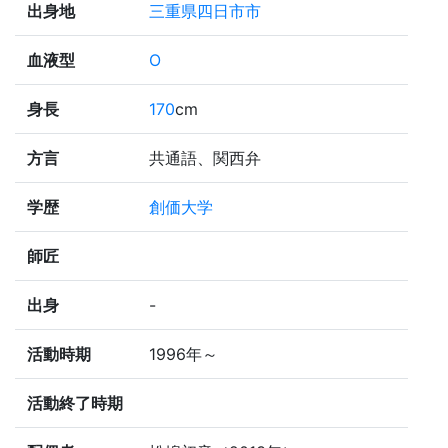
出身地
三重県四日市市
血液型
O
身長
170
cm
方言
共通語、関西弁
学歴
創価大学
師匠
出身
-
活動時期
1996年～
活動終了時期