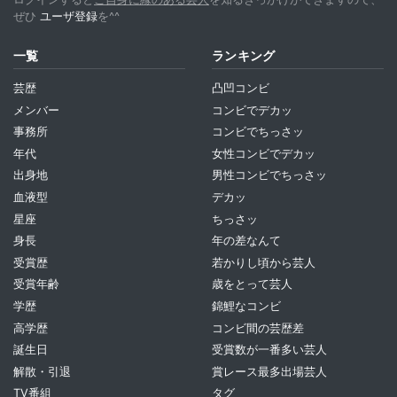
ぜひ
ユーザ登録
を^^
一覧
ランキング
芸歴
凸凹コンビ
メンバー
コンビでデカッ
事務所
コンビでちっさッ
年代
女性コンビでデカッ
出身地
男性コンビでちっさッ
血液型
デカッ
星座
ちっさッ
身長
年の差なんて
受賞歴
若かりし頃から芸人
受賞年齢
歳をとって芸人
学歴
錦鯉なコンビ
高学歴
コンビ間の芸歴差
誕生日
受賞数が一番多い芸人
解散・引退
賞レース最多出場芸人
TV番組
タグ