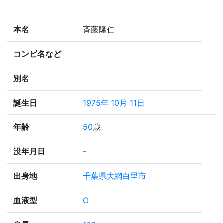
本名
斉藤隆仁
コンビ名など
別名
誕生日
1975年 10月 11日
年齢
50
歳
没年月日
-
出身地
千葉県大網白里市
血液型
O