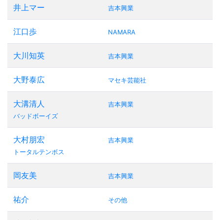
井上マー
吉本興業
江口歩
NAMARA
大川知英
吉本興業
大野泰広
マセキ芸能社
大溝清人
吉本興業
バッドボーイズ
大村朋宏
吉本興業
トータルテンボス
岡友美
吉本興業
祐介
その他