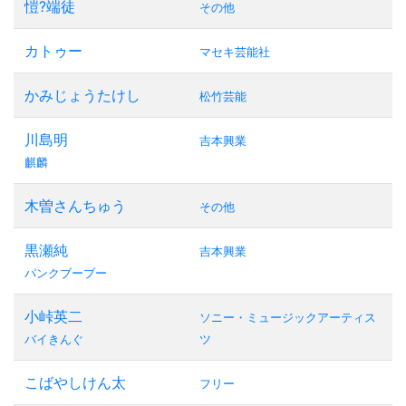
愷?端徒
その他
カトゥー
マセキ芸能社
かみじょうたけし
松竹芸能
川島明
吉本興業
麒麟
木曽さんちゅう
その他
黒瀬純
吉本興業
パンクブーブー
小峠英二
ソニー・ミュージックアーティス
バイきんぐ
ツ
こばやしけん太
フリー