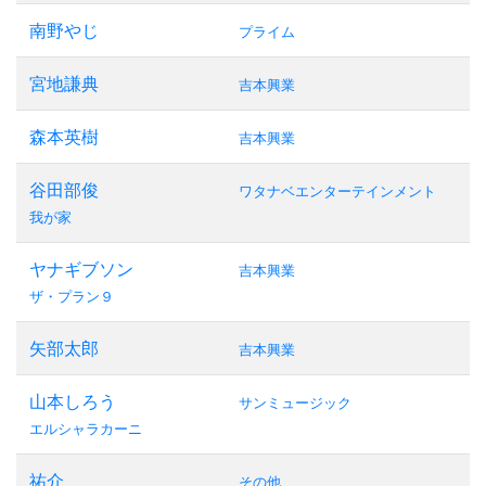
南野やじ
プライム
宮地謙典
吉本興業
森本英樹
吉本興業
谷田部俊
ワタナベエンターテインメント
我が家
ヤナギブソン
吉本興業
ザ・プラン９
矢部太郎
吉本興業
山本しろう
サンミュージック
エルシャラカーニ
祐介
その他