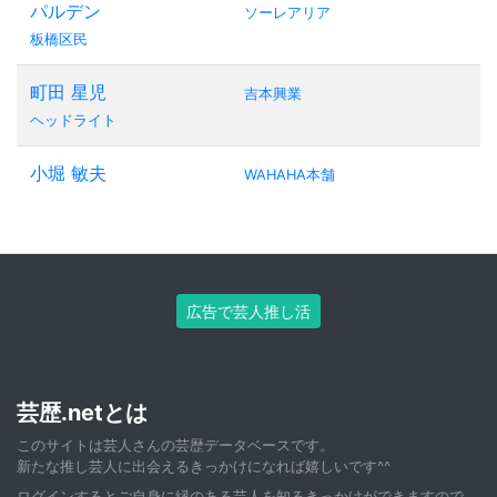
パルデン
ソーレアリア
板橋区民
町田 星児
吉本興業
ヘッドライト
小堀 敏夫
WAHAHA本舗
広告で芸人推し活
芸歴.netとは
このサイトは芸人さんの芸歴データベースです。
新たな推し芸人に出会えるきっかけになれば嬉しいです^^
ログインすると
ご自身に縁のある芸人
を知るきっかけができますので、