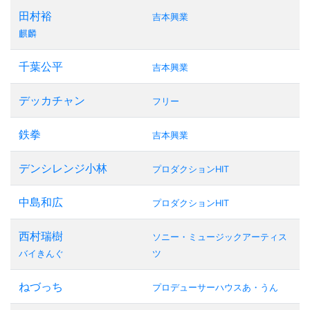
田村裕
吉本興業
麒麟
千葉公平
吉本興業
デッカチャン
フリー
鉄拳
吉本興業
デンシレンジ小林
プロダクションHIT
中島和広
プロダクションHIT
西村瑞樹
ソニー・ミュージックアーティス
バイきんぐ
ツ
ねづっち
プロデューサーハウスあ・うん