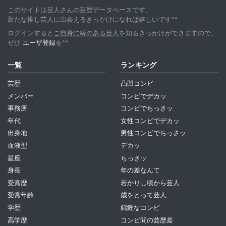
このサイトは芸人さんの芸歴データベースです。
新たな推し芸人に出会えるきっかけになれば嬉しいです^^
ログインすると
ご自身に縁のある芸人
を知るきっかけができますので、
ぜひ
ユーザ登録
を^^
一覧
ランキング
芸歴
凸凹コンビ
メンバー
コンビでデカッ
事務所
コンビでちっさッ
年代
女性コンビでデカッ
出身地
男性コンビでちっさッ
血液型
デカッ
星座
ちっさッ
身長
年の差なんて
受賞歴
若かりし頃から芸人
受賞年齢
歳をとって芸人
学歴
錦鯉なコンビ
高学歴
コンビ間の芸歴差