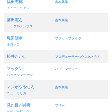
福田充徳
吉本興業
チュートリアル
藤田憲右
吉本興業
トータルテンボス
堀田訓幸
フラットファイヴ
ホロッコ
松井たかし
プロデューサーハウスあ・うん
マックン
ハブ・マーシー
パックンマックン
マンボウやしろ
吉本興業
ニューカリカ
見た目が邦彦
フリー
ペイパービュウ