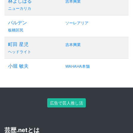
林よしはる
吉本興業
ニューカリカ
パルデン
ソーレアリア
板橋区民
町田 星児
吉本興業
ヘッドライト
小堀 敏夫
WAHAHA本舗
広告で芸人推し活
芸歴.netとは