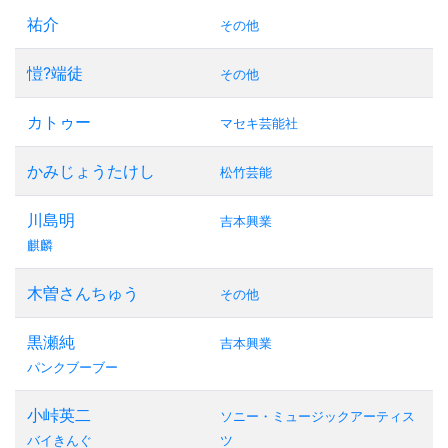
祐介
その他
愷?端徒
その他
カトゥー
マセキ芸能社
かみじょうたけし
松竹芸能
川島明
吉本興業
麒麟
木曽さんちゅう
その他
黒瀬純
吉本興業
パンクブーブー
小峠英二
ソニー・ミュージックアーティス
バイきんぐ
ツ