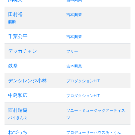
田村裕
吉本興業
麒麟
千葉公平
吉本興業
デッカチャン
フリー
鉄拳
吉本興業
デンシレンジ小林
プロダクションHIT
中島和広
プロダクションHIT
西村瑞樹
ソニー・ミュージックアーティス
バイきんぐ
ツ
ねづっち
プロデューサーハウスあ・うん