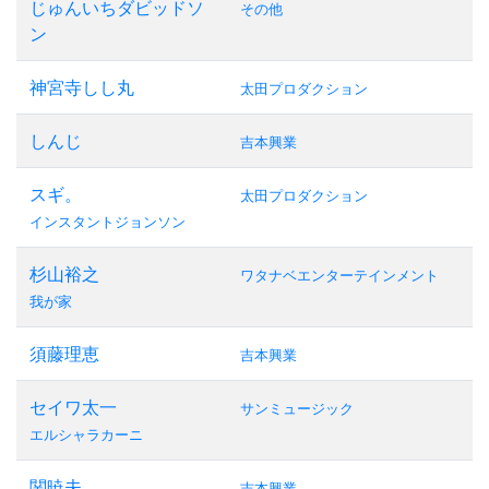
じゅんいちダビッドソ
その他
ン
神宮寺しし丸
太田プロダクション
しんじ
吉本興業
スギ。
太田プロダクション
インスタントジョンソン
杉山裕之
ワタナベエンターテインメント
我が家
須藤理恵
吉本興業
セイワ太一
サンミュージック
エルシャラカーニ
関暁夫
吉本興業