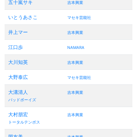
五十嵐サキ
吉本興業
いとうあさこ
マセキ芸能社
井上マー
吉本興業
江口歩
NAMARA
大川知英
吉本興業
大野泰広
マセキ芸能社
大溝清人
吉本興業
バッドボーイズ
大村朋宏
吉本興業
トータルテンボス
岡友美