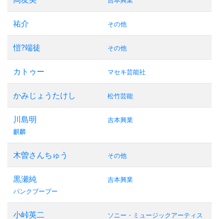
吉本興業
祐介
その他
愷?端徒
その他
カトゥー
マセキ芸能社
かみじょうたけし
松竹芸能
川島明
吉本興業
麒麟
木曽さんちゅう
その他
黒瀬純
吉本興業
パンクブーブー
小峠英二
ソニー・ミュージックアーティス