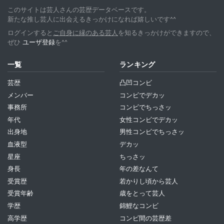
このサイトは芸人さんの芸歴データベースです。
新たな推し芸人に出会えるきっかけになれば嬉しいです^^
ログインすると
ご自身に縁のある芸人
を知るきっかけができますので、
ぜひ
ユーザ登録
を^^
一覧
ランキング
芸歴
凸凹コンビ
メンバー
コンビでデカッ
事務所
コンビでちっさッ
年代
女性コンビでデカッ
出身地
男性コンビでちっさッ
血液型
デカッ
星座
ちっさッ
身長
年の差なんて
受賞歴
若かりし頃から芸人
受賞年齢
歳をとって芸人
学歴
錦鯉なコンビ
高学歴
コンビ間の芸歴差