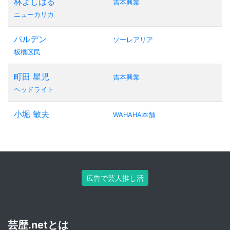
林よしはる
吉本興業
ニューカリカ
パルデン
ソーレアリア
板橋区民
町田 星児
吉本興業
ヘッドライト
小堀 敏夫
WAHAHA本舗
広告で芸人推し活
芸歴.netとは