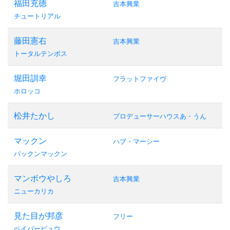
福田充徳
吉本興業
チュートリアル
藤田憲右
吉本興業
トータルテンボス
堀田訓幸
フラットファイヴ
ホロッコ
松井たかし
プロデューサーハウスあ・うん
マックン
ハブ・マーシー
パックンマックン
マンボウやしろ
吉本興業
ニューカリカ
見た目が邦彦
フリー
ペイパービュウ