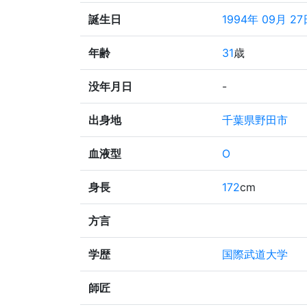
誕生日
1994年 09月 27
年齢
31
歳
没年月日
-
出身地
千葉県野田市
血液型
O
身長
172
cm
方言
学歴
国際武道大学
師匠