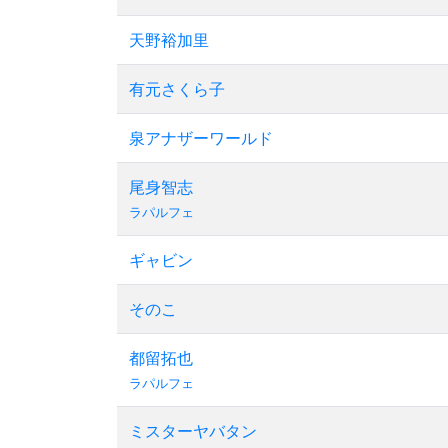
天野裕加里
有元さくら子
泉アナザーワールド
尾身智志
ラパルフェ
ギャビン
そのこ
都留拓也
ラパルフェ
ミスターヤバタン