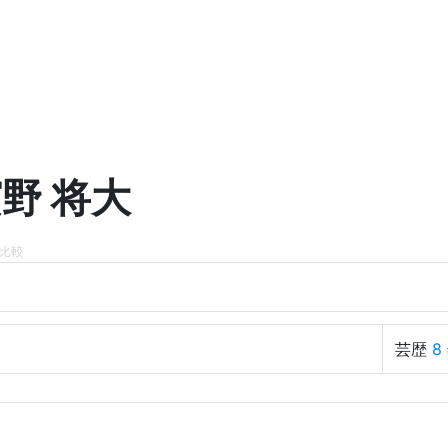
野 将大
比較
ミ
芸歴
8