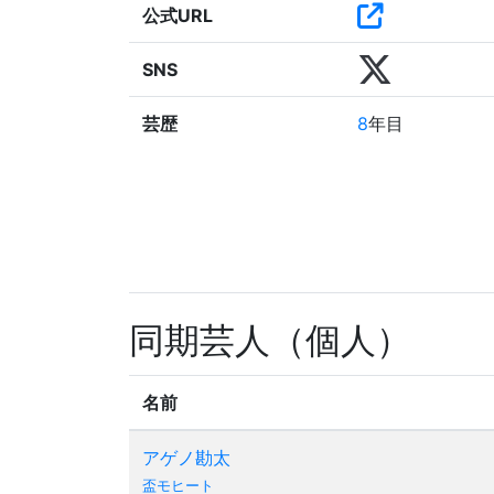
公式URL
SNS
芸歴
8
年目
同期芸人（個人）
名前
アゲノ勘太
盃モヒート