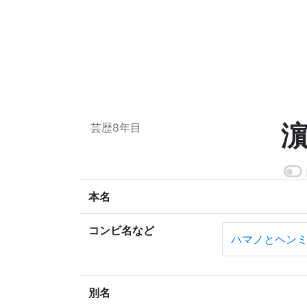
濵
芸歴8年目
本名
コンビ名など
ハマノとヘン
別名